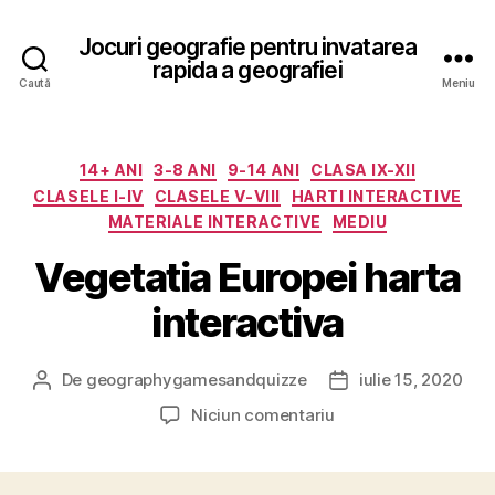
Jocuri geografie pentru invatarea
rapida a geografiei
Caută
Meniu
Categorii
14+ ANI
3-8 ANI
9-14 ANI
CLASA IX-XII
CLASELE I-IV
CLASELE V-VIII
HARTI INTERACTIVE
MATERIALE INTERACTIVE
MEDIU
Vegetatia Europei harta
interactiva
De
geographygamesandquizze
iulie 15, 2020
Autor
Dată
articol
articol
la
Niciun comentariu
Vegetatia
Europei
harta