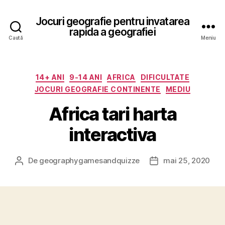
Jocuri geografie pentru invatarea
rapida a geografiei
Caută
Meniu
Categorii
14+ ANI
9-14 ANI
AFRICA
DIFICULTATE
JOCURI GEOGRAFIE CONTINENTE
MEDIU
Africa tari harta
interactiva
De
geographygamesandquizze
mai 25, 2020
Autor
Dată
articol
articol