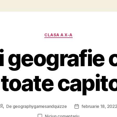
Categorii
CLASA A X-A
 geografie 
 toate capito
De
geographygamesandquizze
februarie 18, 202
Autor
Dată
articol
articol
la
Niciun comentariu