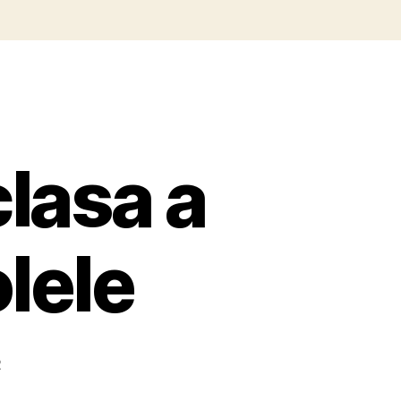
clasa a
lele
2