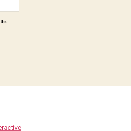
this
eractive