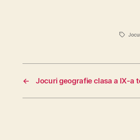
Jocur
Etichete
←
Jocuri geografie clasa a IX-a t