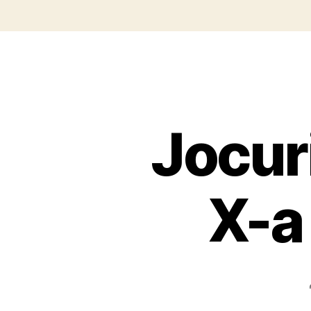
Jocuri
X-a