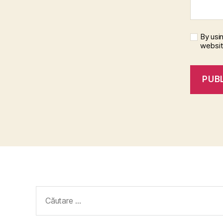
By usi
websi
Caută
după: