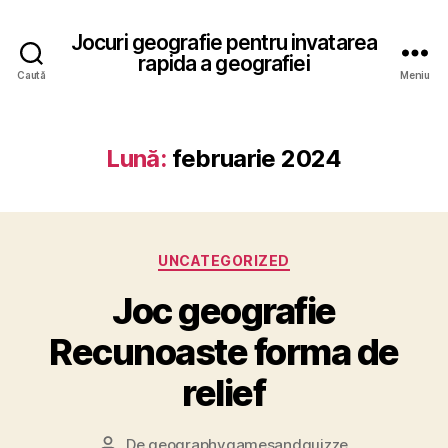
Jocuri geografie pentru invatarea
rapida a geografiei
Caută
Meniu
Lună:
februarie 2024
Categorii
UNCATEGORIZED
Joc geografie
Recunoaste forma de
relief
De
geographygamesandquizze
Autor