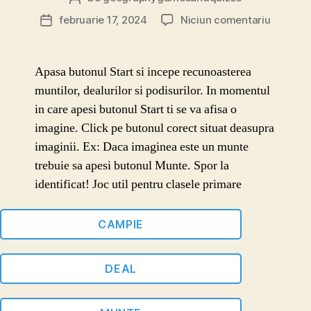
articol
la
februarie 17, 2024
Niciun comentariu
Dată
Joc
articol
geograf
Recunoa
Apasa butonul Start si incepe recunoasterea
forma
muntilor, dealurilor si podisurilor. In momentul
de
in care apesi butonul Start ti se va afisa o
relief
imagine. Click pe butonul corect situat deasupra
imaginii. Ex: Daca imaginea este un munte
trebuie sa apesi butonul Munte. Spor la
identificat! Joc util pentru clasele primare
CAMPIE
DEAL