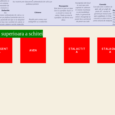
 superioara a schitei
RGENT
STALACTIT
STALAGM
AVEN
A
A
A