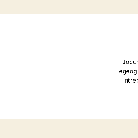
Jocur
egeogr
intre