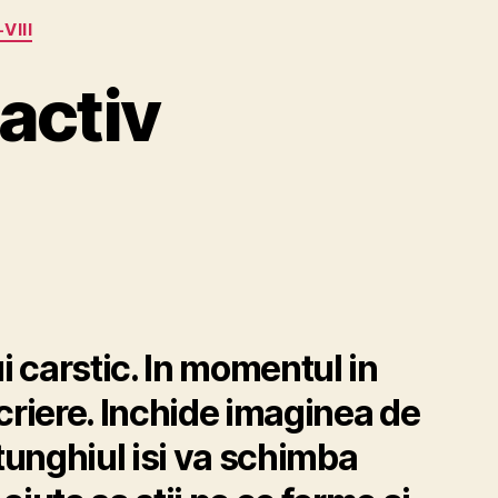
VIII
activ
i carstic. In momentul in
criere. Inchide imaginea de
ptunghiul isi va schimba