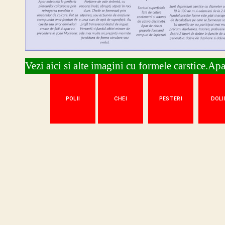
Vezi aici si alte imagini cu formele carstice.Apa
POLII
CHEI
PESTERI
DOLI