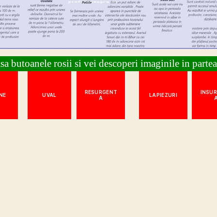
sa butoanele rosii si vei descoperi imaginile in partea
RESURGENT
INSU
NE
UVAL
LAPIEZURI
A