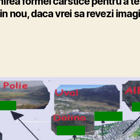
rea formei carstice pentru a te a
 din nou, daca vrei sa revezi imag