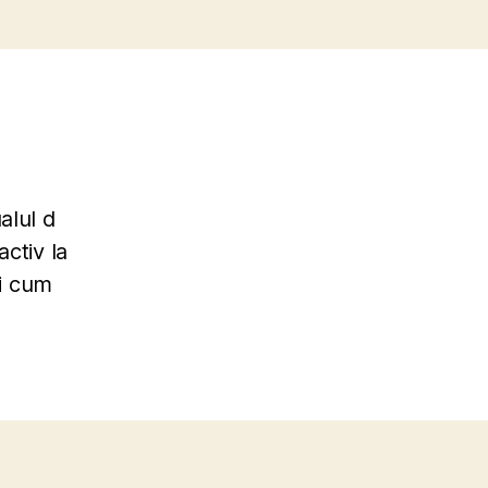
alul d
ctiv la
si cum