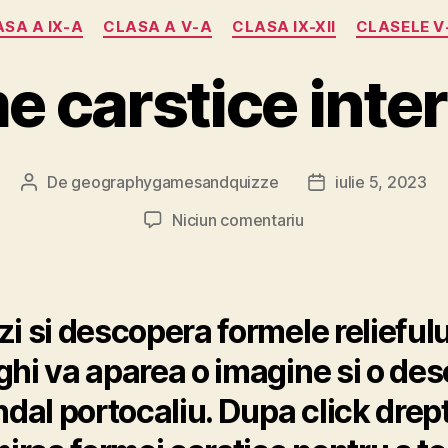
Categorii
SA A IX-A
CLASA A V-A
CLASA IX-XII
CLASELE V-
e carstice inter
De
geographygamesandquizze
iulie 5, 2023
Autor
Dată
articol
articol
la
Niciun comentariu
Forme
carstice
interactiv
zi si descopera formele reliefulu
ghi va aparea o imagine si o des
undal portocaliu. Dupa click dre