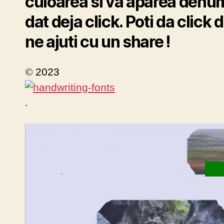
culoarea si va aparea denumi
dat deja click. Poti da click
ne ajuti cu un share !
©
2023
.