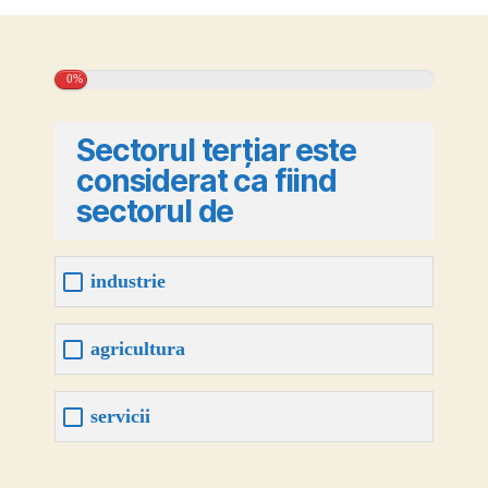
activitatil
economic
pe
Terra-
0%
Agricultur
Industria,
Sectorul terțiar este
Serviciile
considerat ca fiind
joc
geografie
sectorul de
industrie
agricultura
servicii