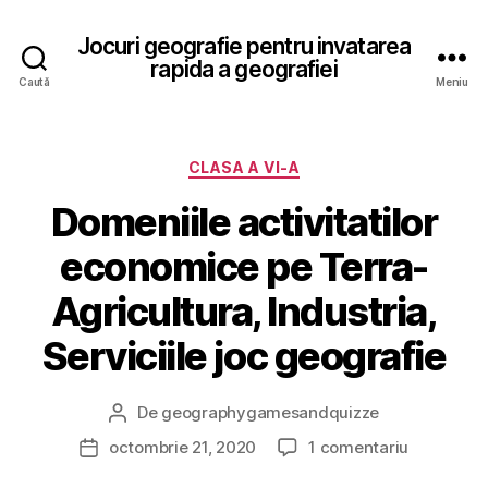
Jocuri geografie pentru invatarea
rapida a geografiei
Caută
Meniu
Categorii
CLASA A VI-A
Domeniile activitatilor
economice pe Terra-
Agricultura, Industria,
Serviciile joc geografie
De
geographygamesandquizze
Autor
articol
la
octombrie 21, 2020
1 comentariu
Dată
Domeniile
articol