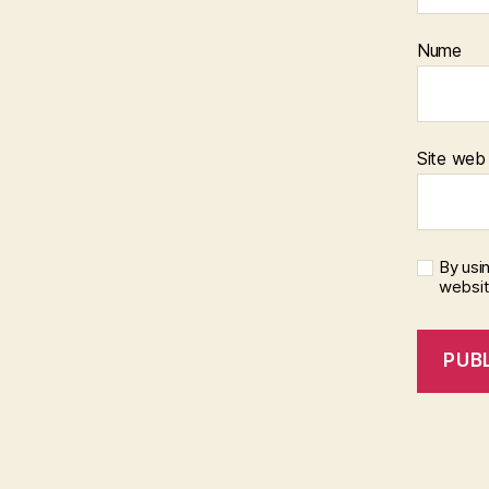
Nume
Site web
By usi
websi