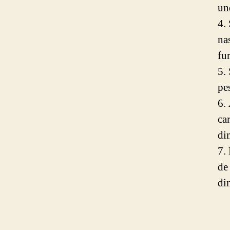
un
4.
na
fu
5. 
pe
6.
ca
din
7.
de
din