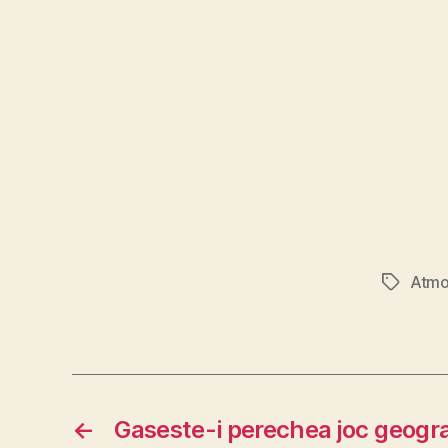
Atmo
Etichete
←
Gaseste-i perechea joc geogra