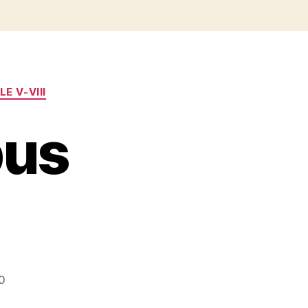
E V-VIII
bus
0