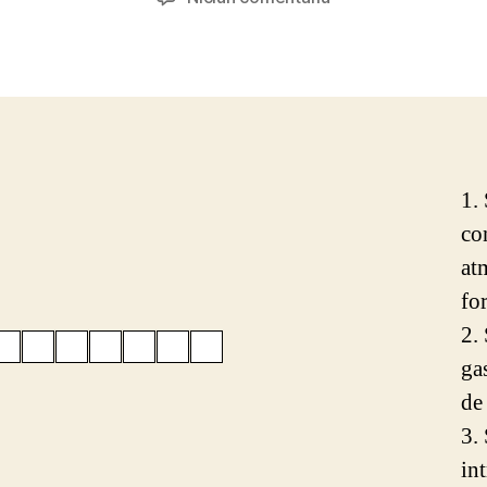
Atmosfera
rebus
geografic
1.
co
at
fo
2.
gas
de
3.
int