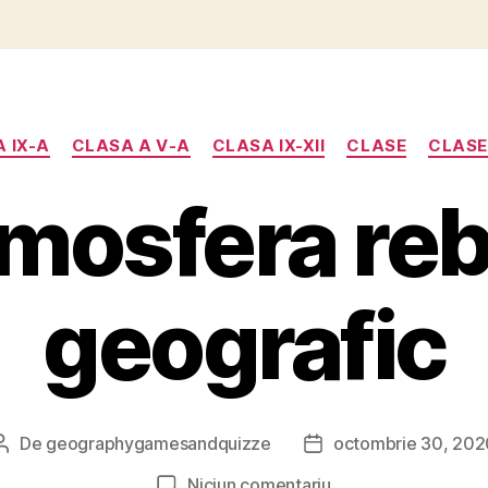
Categorii
 IX-A
CLASA A V-A
CLASA IX-XII
CLASE
CLASEL
mosfera re
geografic
De
geographygamesandquizze
octombrie 30, 202
Autor
Dată
articol
articol
la
Niciun comentariu