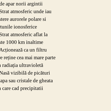
de apar norii argintii
 Strat atmosferic unde iau
stere aurorele polare si
rtunile ionosferice
Strat atmosferic aflat la
ste 1000 km inaltime
 Acționează ca un filtru
re reține cea mai mare parte
 radiația ultravioletă
 Nasă vizibilă de picături
 apa sau cristale de gheata
 care cad precipitatii