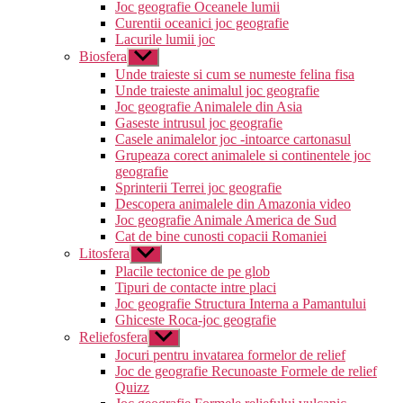
Joc geografie Oceanele lumii
Curentii oceanici joc geografie
Lacurile lumii joc
Biosfera
Arată
submeniul
Unde traieste si cum se numeste felina fisa
Unde traieste animalul joc geografie
Joc geografie Animalele din Asia
Gaseste intrusul joc geografie
Casele animalelor joc -intoarce cartonasul
Grupeaza corect animalele si continentele joc
geografie
Sprinterii Terrei joc geografie
Descopera animalele din Amazonia video
Joc geografie Animale America de Sud
Cat de bine cunosti copacii Romaniei
Litosfera
Arată
submeniul
Placile tectonice de pe glob
Tipuri de contacte intre placi
Joc geografie Structura Interna a Pamantului
Ghiceste Roca-joc geografie
Reliefosfera
Arată
submeniul
Jocuri pentru invatarea formelor de relief
Joc de geografie Recunoaste Formele de relief
Quizz