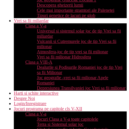
Descopera gheizerii lumii
Cele mai importante stramtori ale Palenetei
Tipuri genetice de lacuri pe glob
Vrei sa fii miliardar
Clasa a V-a
Universul si sistemul solar joc de tip Vrei sa fii
miliardar
Vulcanii si Cutremurele joc de tip Vrei sa fii
milionar
Atmosfera-joc de tip vrei sa fii milionar
Vrei sa fii milionar Hidrosfera
Clasa a VIII-A
Dealurile si Podisurile Romaniei joc de tip Vrei
sa fii Milionar
Joc geografie -vrei sa fii milionar Apele
Romaniei
Depresiunea Transilvaniei joc Vrei sa fii milionar
Harti si schite interactive
Despre Noi
Login/Inregistrare
Jocuri programa pe capitole cls V-XII
Clasa a V-a
Jocuri Clasa a V-a toate capitolele
Terra si Sistemul solar joc