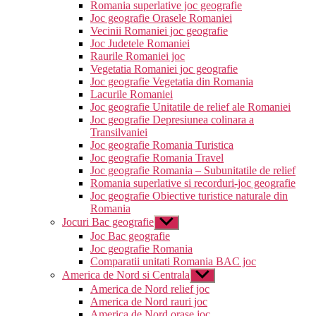
Romania superlative joc geografie
Joc geografie Orasele Romaniei
Vecinii Romaniei joc geografie
Joc Judetele Romaniei
Raurile Romaniei joc
Vegetatia Romaniei joc geografie
Joc geografie Vegetatia din Romania
Lacurile Romaniei
Joc geografie Unitatile de relief ale Romaniei
Joc geografie Depresiunea colinara a
Transilvaniei
Joc geografie Romania Turistica
Joc geografie Romania Travel
Joc geografie Romania – Subunitatile de relief
Romania superlative si recorduri-joc geografie
Joc geografie Obiective turistice naturale din
Romania
Jocuri Bac geografie
Arată
submeniul
Joc Bac geografie
Joc geografie Romania
Comparatii unitati Romania BAC joc
America de Nord si Centrala
Arată
submeniul
America de Nord relief joc
America de Nord rauri joc
America de Nord orase joc