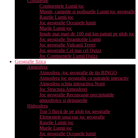
Continente
Continentele Lumii joc
Muntii, campiile si podisurile Lumii joc geografie
Raurile Lumii joc
Joc geografie Oceanele lumii
Marile Lumii joc
Insule mai mari de 100 mii km patrati pe glob joc
Joc geografie Stramtorile Lumii
Joc geografie Vulcanii Terrei
Joc geografie Cel mai cel Quizz
Joc Continentele Lumii Quizz
Geografie fizica
Atmosfera
Atmosfera -joc geografie de tip BINGO
Atmosfera joc geografie cu patratele interactiv
Atmosfera schita interactiva Norii
Joc Structura Atmosferei
Joc geografie Recunoaste precipitatiile
atmosferice si depunerile
Hidrosfera
Top 5 fluvii de pe glob joc geografie
Elementele unui rau joc geografie
Raurile Lumii joc
Marile Lumii joc
Joc geografie Oceanele lumii