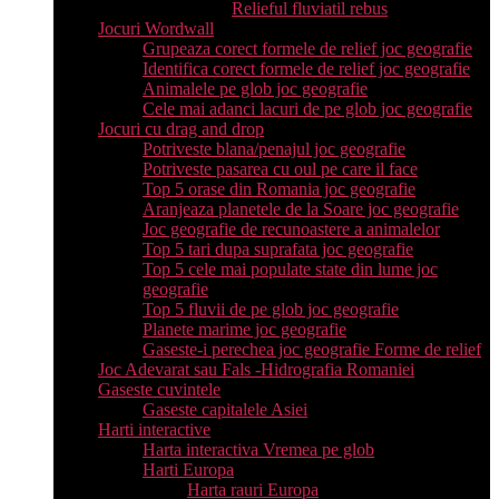
Relieful fluviatil rebus
Jocuri Wordwall
Grupeaza corect formele de relief joc geografie
Identifica corect formele de relief joc geografie
Animalele pe glob joc geografie
Cele mai adanci lacuri de pe glob joc geografie
Jocuri cu drag and drop
Potriveste blana/penajul joc geografie
Potriveste pasarea cu oul pe care il face
Top 5 orase din Romania joc geografie
Aranjeaza planetele de la Soare joc geografie
Joc geografie de recunoastere a animalelor
Top 5 tari dupa suprafata joc geografie
Top 5 cele mai populate state din lume joc
geografie
Top 5 fluvii de pe glob joc geografie
Planete marime joc geografie
Gaseste-i perechea joc geografie Forme de relief
Joc Adevarat sau Fals -Hidrografia Romaniei
Gaseste cuvintele
Gaseste capitalele Asiei
Harti interactive
Harta interactiva Vremea pe glob
Harti Europa
Harta rauri Europa