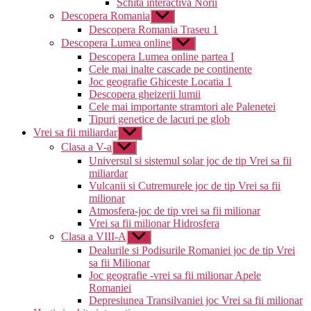
Schita interactiva Norii
Descopera Romania
Arată
submeniul
Descopera Romania Traseu 1
Descopera Lumea online
Arată
submeniul
Descopera Lumea online partea I
Cele mai inalte cascade pe continente
Joc geografie Ghiceste Locatia 1
Descopera gheizerii lumii
Cele mai importante stramtori ale Palenetei
Tipuri genetice de lacuri pe glob
Vrei sa fii miliardar
Arată
submeniul
Clasa a V-a
Arată
submeniul
Universul si sistemul solar joc de tip Vrei sa fii
miliardar
Vulcanii si Cutremurele joc de tip Vrei sa fii
milionar
Atmosfera-joc de tip vrei sa fii milionar
Vrei sa fii milionar Hidrosfera
Clasa a VIII-A
Arată
submeniul
Dealurile si Podisurile Romaniei joc de tip Vrei
sa fii Milionar
Joc geografie -vrei sa fii milionar Apele
Romaniei
Depresiunea Transilvaniei joc Vrei sa fii milionar