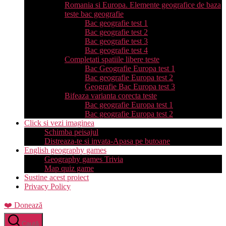
Romania si Europa. Elemente geografice de baza
teste bac geografie
Bac geografie test 1
Bac geografie test 2
Bac geografie test 3
Bac geografie test 4
Completati spatiile libere teste
Bac Geografie Europa test 1
Bac geografie Europa test 2
Geografie Bac Europa test 3
Bifeaza varianta corecta teste
Bac geografie Europa test 1
Bac geografie Europa test 2
Click si vezi imaginea
Schimba peisajul
Distreaza-te si invata-Apasa pe butoane
English geography games
Geography games Trivia
Map quiz game
Sustine acest proiect
Privacy Policy
❤️ Donează
Caută