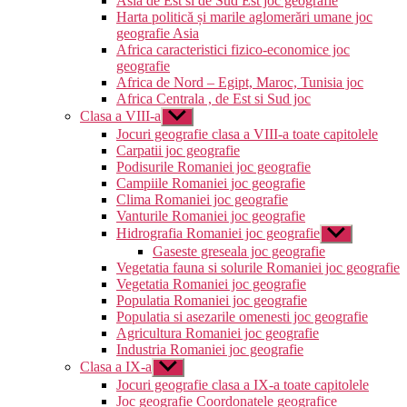
Asia de Est si de Sud Est joc geografie
Harta politică și marile aglomerări umane joc
geografie Asia
Africa caracteristici fizico-economice joc
geografie
Africa de Nord – Egipt, Maroc, Tunisia joc
Africa Centrala , de Est si Sud joc
Clasa a VIII-a
Arată
submeniul
Jocuri geografie clasa a VIII-a toate capitolele
Carpatii joc geografie
Podisurile Romaniei joc geografie
Campiile Romaniei joc geografie
Clima Romaniei joc geografie
Vanturile Romaniei joc geografie
Hidrografia Romaniei joc geografie
Arată
submeniul
Gaseste greseala joc geografie
Vegetatia fauna si solurile Romaniei joc geografie
Vegetatia Romaniei joc geografie
Populatia Romaniei joc geografie
Populatia si asezarile omenesti joc geografie
Agricultura Romaniei joc geografie
Industria Romaniei joc geografie
Clasa a IX-a
Arată
submeniul
Jocuri geografie clasa a IX-a toate capitolele
Joc geografie Coordonatele geografice