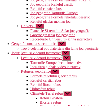
Joc geografie Formele reliefului vulcanic
Joc geografie Relieful carstic
Relieful carstic rebus
Joc geografie Tarmurile Europei
Joc geografie Formele reliefului desertic
Relieful glaciar montan joc
Universul
Arată
submeniul
Planetele Sistemului Solar joc geografie
Gaseste greseala joc geografie
Recordurile Universului-schita interactiva
Geografie umana si economica
Arată
submeniul
Top 5 cele mai populate state din lume joc geografie
Jocuri,lectii si videouri interactive
Arată
submeniul
Lectii si videouri interactive
Arată
submeniul
Tarmurile Europei lectie interactiva
Incalzirea globala video interactiv
Rebusuri geografice
Arată
submeniul
Formele reliefului glaciar rebus
Relieful carstic rebus
Relieful litoral rebus
Hidrosfera rebus
Climatele Terrei rebus
Arată
submeniul
Rebus Biosfera
Biosfera rebus