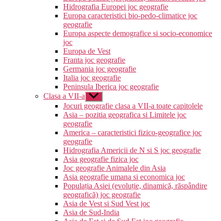
Hidrografia Europei joc geografie
Europa caracteristici bio-pedo-climatice joc
geografie
Europa aspecte demografice si socio-economice
joc
Europa de Vest
Franta joc geografie
Germania joc geografie
Italia joc geografie
Peninsula Iberica joc geografie
Clasa a VII-a
Arată
submeniul
Jocuri geografie clasa a VII-a toate capitolele
Asia – pozitia geografica si Limitele joc
geografie
America – caracteristici fizico-geografice joc
geografie
Hidrografia Americii de N si S joc geografie
Asia geografie fizica joc
Joc geografie Animalele din Asia
Asia geografie umana si economica joc
Populația Asiei (evoluție, dinamică, răspândire
geografică) joc geografie
Asia de Vest si Sud Vest joc
Asia de Sud-India