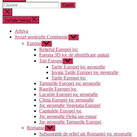
Caută
după:
Închide
căutarea
Închide meniul
Arhiva
Jocuri geografie Continente
Arată
submeniul
Europa
Arată
submeniul
Relieful Europei joc
Europa 3D joc de identificare unitati
Tari Europa
Arată
submeniul
Tarile Europei joc geografie
Invata Tarile Europei joc geografie
Tarile Europei joc
Tarmurile Europei joc geografie
Raurile Europei joc
Lacurile Europei joc geografie
Clima Europei joc geografie
Joc geografie Vegetatia Europei
Capitalele Europei joc
Joc geografie Delta sau estuar
Joc geografie Tarmurile Europei
Romania
Arată
submeniul
Subunitatile de relief ale Romaniei joc geografie