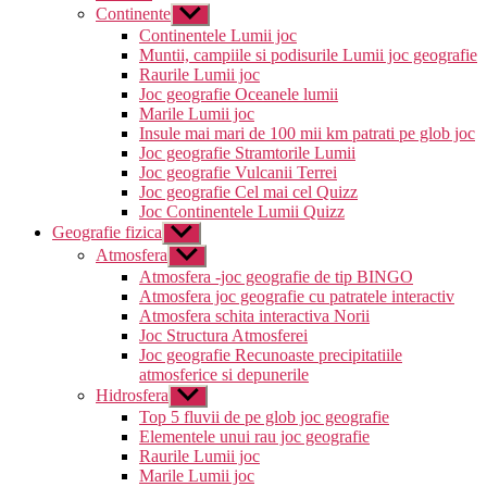
Continente
Arată
submeniul
Continentele Lumii joc
Muntii, campiile si podisurile Lumii joc geografie
Raurile Lumii joc
Joc geografie Oceanele lumii
Marile Lumii joc
Insule mai mari de 100 mii km patrati pe glob joc
Joc geografie Stramtorile Lumii
Joc geografie Vulcanii Terrei
Joc geografie Cel mai cel Quizz
Joc Continentele Lumii Quizz
Geografie fizica
Arată
submeniul
Atmosfera
Arată
submeniul
Atmosfera -joc geografie de tip BINGO
Atmosfera joc geografie cu patratele interactiv
Atmosfera schita interactiva Norii
Joc Structura Atmosferei
Joc geografie Recunoaste precipitatiile
atmosferice si depunerile
Hidrosfera
Arată
submeniul
Top 5 fluvii de pe glob joc geografie
Elementele unui rau joc geografie
Raurile Lumii joc
Marile Lumii joc