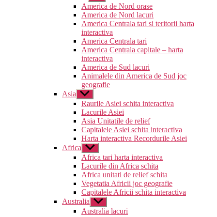
submeniul
America de Nord orase
America de Nord lacuri
America Centrala tari si teritorii harta
interactiva
America Centrala tari
America Centrala capitale – harta
interactiva
America de Sud lacuri
Animalele din America de Sud joc
geografie
Asia
Arată
submeniul
Raurile Asiei schita interactiva
Lacurile Asiei
Asia Unitatile de relief
Capitalele Asiei schita interactiva
Harta interactiva Recordurile Asiei
Africa
Arată
submeniul
Africa tari harta interactiva
Lacurile din Africa schita
Africa unitati de relief schita
Vegetatia Africii joc geografie
Capitalele Africii schita interactiva
Australia
Arată
submeniul
Australia lacuri