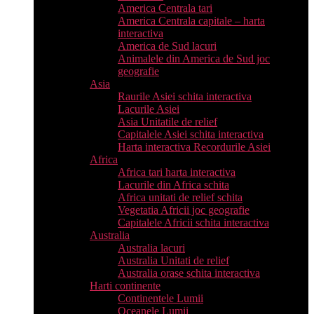
America Centrala tari
America Centrala capitale – harta
interactiva
America de Sud lacuri
Animalele din America de Sud joc
geografie
Asia
Raurile Asiei schita interactiva
Lacurile Asiei
Asia Unitatile de relief
Capitalele Asiei schita interactiva
Harta interactiva Recordurile Asiei
Africa
Africa tari harta interactiva
Lacurile din Africa schita
Africa unitati de relief schita
Vegetatia Africii joc geografie
Capitalele Africii schita interactiva
Australia
Australia lacuri
Australia Unitati de relief
Australia orase schita interactiva
Harti continente
Continentele Lumii
Oceanele Lumii