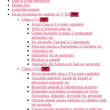
Harti si schite interactive
Despre Noi
Login/Inregistrare
Jocuri programa pe capitole cls V-XII
Arată
submeniul
Clasa a V-a
Arată
submeniul
Jocuri Clasa a V-a toate capitolele
Terra si Sistemul solar joc
Globul geografic si harta. Coordonatele
geografice joc
Joc geografie Vulcanii si Cutremurele
Structura interna a Pamantului si Litosfera joc
Atmosfera joc
Hidrosfera joc de geografie
Biosfera si solurile
Animalele din America de Sud joc geografie
Clasa a VI-a
Arată
submeniul
Jocuri geografie clasa a VI-a toate capitolele
Asezarile omenesti -forme de locuire si
diferentieri teritoriale joc
Resursele naturale si valorificarea acestora
Domeniile activitatilor economice pe Terra-
Agricultura, Industria, Serviciile joc geografie
Efectele umane asupra mediului si calitatea vietii
joc geografie
Europa-pozitie geografica, tarmuri si relief joc