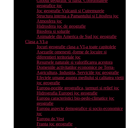
Globul geografic si harta. Coordonatele
geografice joc
Joc geografie Vulcanii si Cutremurele
Structura interna a Pamantului si Litosfera joc
Atmosfera joc
Hidrosfera joc de geografie
Biosfera si solurile
Animalele din America de Sud joc geografie
Clasa a VI-a
Jocuri geografie clasa a VI-a toate capitolele
Asezarile omenesti -forme de locuire si
diferentieri teritoriale joc
Resursele naturale si valorificarea acestora
Domeniile activitatilor economice pe Terra-
Agricultura, Industria, Serviciile joc geografie
Efectele umane asupra mediului si calitatea vietii
joc geografie
Europa-pozitie geografica, tarmuri si relief joc
Hidrografia Europei joc geografie
Europa caracteristici bio-pedo-climatice joc
geografie
Europa aspecte demografice si socio-economice
joc
Europa de Vest
Franta joc geografie