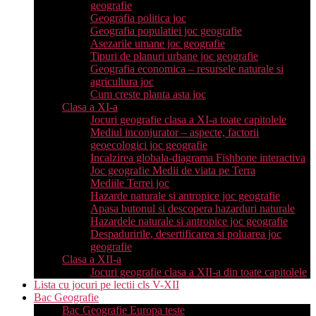
geografie
Geografia politica joc
Geografia populatiei joc geografie
Asezarile umane joc geografie
Tipuri de planuri urbane joc geografie
Geografia economica – resursele naturale si
agricultura joc
Cum creste planta asta joc
Clasa a XI-a
Jocuri geografie clasa a XI-a toate capitolele
Mediul inconjurator – aspecte, factorii
geoecologici joc geografie
Incalzirea globala-diagrama Fishbone interactiva
Joc geografie Medii de viata pe Terra
Mediile Terrei joc
Hazarde naturale si antropice joc geografie
Apasa butonul si descopera hazarduri naturale
Hazardele naturale si antropice joc geografie
Despaduririle, desertificarea si poluarea joc
geografie
Clasa a XII-a
Jocuri geografie clasa a XII-a din toate capitolele
Lista cu jocuri pe lectii cls V-XII
Bac Geografie
Bac Geografie Europa teste