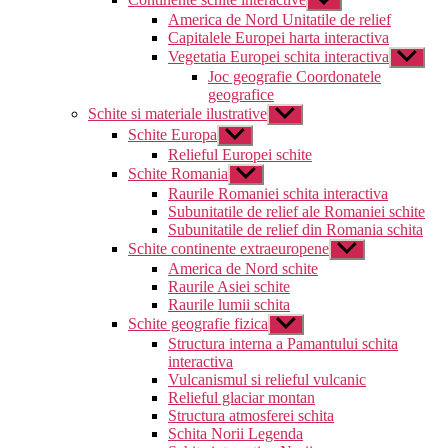
submeniul
America de Nord Unitatile de relief
Capitalele Europei harta interactiva
Vegetatia Europei schita interactiva
Arată
submeni
Joc geografie Coordonatele
geografice
Schite si materiale ilustrative
Arată
submeniul
Schite Europa
Arată
submeniul
Relieful Europei schite
Schite Romania
Arată
submeniul
Raurile Romaniei schita interactiva
Subunitatile de relief ale Romaniei schite
Subunitatile de relief din Romania schita
Schite continente extraeuropene
Arată
submeniul
America de Nord schite
Raurile Asiei schite
Raurile lumii schita
Schite geografie fizica
Arată
submeniul
Structura interna a Pamantului schita
interactiva
Vulcanismul si relieful vulcanic
Relieful glaciar montan
Structura atmosferei schita
Schita Norii Legenda