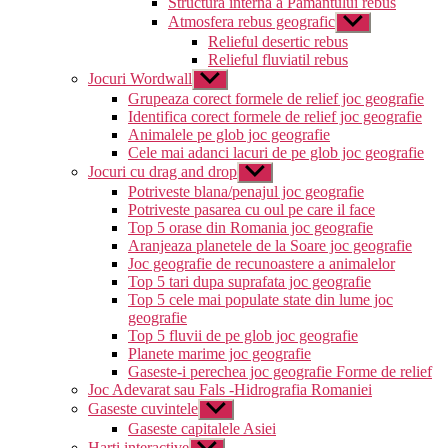
Structura interna a Pamantului rebus
Atmosfera rebus geografic
Arată
submeniul
Relieful desertic rebus
Relieful fluviatil rebus
Jocuri Wordwall
Arată
submeniul
Grupeaza corect formele de relief joc geografie
Identifica corect formele de relief joc geografie
Animalele pe glob joc geografie
Cele mai adanci lacuri de pe glob joc geografie
Jocuri cu drag and drop
Arată
submeniul
Potriveste blana/penajul joc geografie
Potriveste pasarea cu oul pe care il face
Top 5 orase din Romania joc geografie
Aranjeaza planetele de la Soare joc geografie
Joc geografie de recunoastere a animalelor
Top 5 tari dupa suprafata joc geografie
Top 5 cele mai populate state din lume joc
geografie
Top 5 fluvii de pe glob joc geografie
Planete marime joc geografie
Gaseste-i perechea joc geografie Forme de relief
Joc Adevarat sau Fals -Hidrografia Romaniei
Gaseste cuvintele
Arată
submeniul
Gaseste capitalele Asiei
Harti interactive
Arată