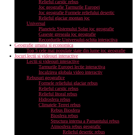
Relieful carstic rebus
Joc geografie Tarmurile Europei
Joc geografie Formele reliefului desertic
Relieful glaciar montan joc
Universul
Planetele Sistemului Solar joc geografie
Gaseste greseala joc geografie
Recordurile Universului-schita interactiva
Geografie umana si economica
Top 5 cele mai populate state din lume joc geografie
Jocuri,lectii si videouri interactive
Lectii si videouri interactive
Tarmurile Europei lectie interactiva
Incalzirea globala video interactiv
Rebusuri geografice
Formele reliefului glaciar rebus
Relieful carstic rebus
Relieful litoral rebus
Hidrosfera rebus
Climatele Terrei rebus
Rebus Biosfera
Biosfera rebus
Structura interna a Pamantului rebus
Atmosfera rebus geografic
Relieful desertic rebus