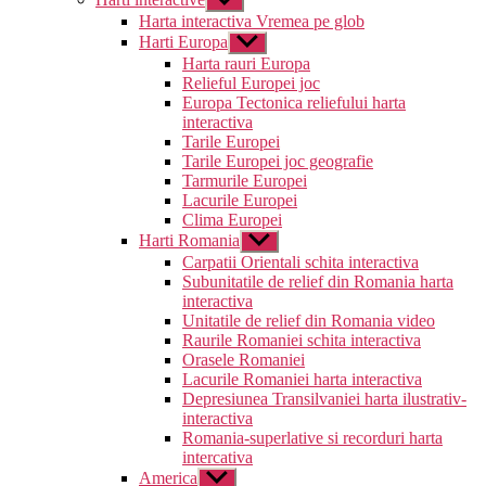
submeniul
Harta interactiva Vremea pe glob
Harti Europa
Arată
submeniul
Harta rauri Europa
Relieful Europei joc
Europa Tectonica reliefului harta
interactiva
Tarile Europei
Tarile Europei joc geografie
Tarmurile Europei
Lacurile Europei
Clima Europei
Harti Romania
Arată
submeniul
Carpatii Orientali schita interactiva
Subunitatile de relief din Romania harta
interactiva
Unitatile de relief din Romania video
Raurile Romaniei schita interactiva
Orasele Romaniei
Lacurile Romaniei harta interactiva
Depresiunea Transilvaniei harta ilustrativ-
interactiva
Romania-superlative si recorduri harta
intercativa
America
Arată