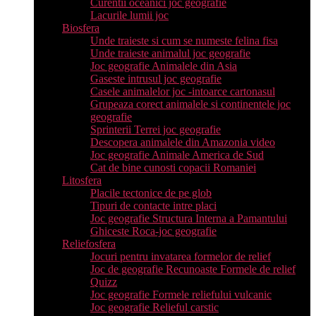
Curentii oceanici joc geografie
Lacurile lumii joc
Biosfera
Unde traieste si cum se numeste felina fisa
Unde traieste animalul joc geografie
Joc geografie Animalele din Asia
Gaseste intrusul joc geografie
Casele animalelor joc -intoarce cartonasul
Grupeaza corect animalele si continentele joc
geografie
Sprinterii Terrei joc geografie
Descopera animalele din Amazonia video
Joc geografie Animale America de Sud
Cat de bine cunosti copacii Romaniei
Litosfera
Placile tectonice de pe glob
Tipuri de contacte intre placi
Joc geografie Structura Interna a Pamantului
Ghiceste Roca-joc geografie
Reliefosfera
Jocuri pentru invatarea formelor de relief
Joc de geografie Recunoaste Formele de relief
Quizz
Joc geografie Formele reliefului vulcanic
Joc geografie Relieful carstic