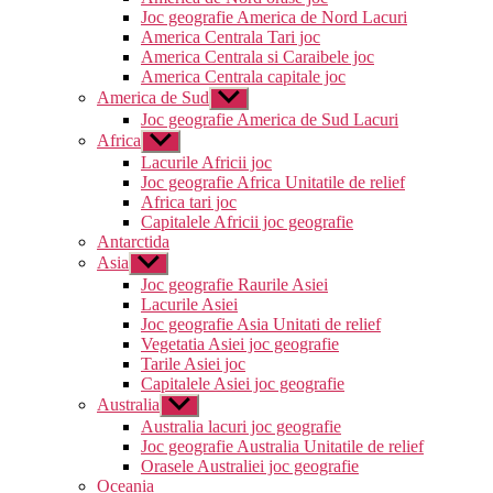
Joc geografie America de Nord Lacuri
America Centrala Tari joc
America Centrala si Caraibele joc
America Centrala capitale joc
America de Sud
Arată
submeniul
Joc geografie America de Sud Lacuri
Africa
Arată
submeniul
Lacurile Africii joc
Joc geografie Africa Unitatile de relief
Africa tari joc
Capitalele Africii joc geografie
Antarctida
Asia
Arată
submeniul
Joc geografie Raurile Asiei
Lacurile Asiei
Joc geografie Asia Unitati de relief
Vegetatia Asiei joc geografie
Tarile Asiei joc
Capitalele Asiei joc geografie
Australia
Arată
submeniul
Australia lacuri joc geografie
Joc geografie Australia Unitatile de relief
Orasele Australiei joc geografie
Oceania