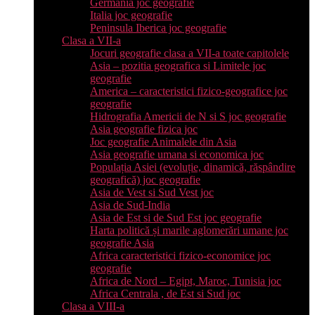
Germania joc geografie
Italia joc geografie
Peninsula Iberica joc geografie
Clasa a VII-a
Jocuri geografie clasa a VII-a toate capitolele
Asia – pozitia geografica si Limitele joc
geografie
America – caracteristici fizico-geografice joc
geografie
Hidrografia Americii de N si S joc geografie
Asia geografie fizica joc
Joc geografie Animalele din Asia
Asia geografie umana si economica joc
Populația Asiei (evoluție, dinamică, răspândire
geografică) joc geografie
Asia de Vest si Sud Vest joc
Asia de Sud-India
Asia de Est si de Sud Est joc geografie
Harta politică și marile aglomerări umane joc
geografie Asia
Africa caracteristici fizico-economice joc
geografie
Africa de Nord – Egipt, Maroc, Tunisia joc
Africa Centrala , de Est si Sud joc
Clasa a VIII-a