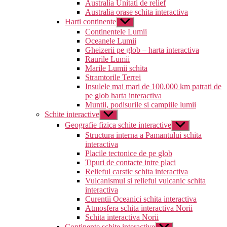
Australia Unitati de relief
Australia orase schita interactiva
Harti continente
Arată
submeniul
Continentele Lumii
Oceanele Lumii
Gheizerii pe glob – harta interactiva
Raurile Lumii
Marile Lumii schita
Stramtorile Terrei
Insulele mai mari de 100.000 km patrati de
pe glob harta interactiva
Muntii, podisurile si campiile lumii
Schite interactive
Arată
submeniul
Geografie fizica schite interactive
Arată
submeniul
Structura interna a Pamantului schita
interactiva
Placile tectonice de pe glob
Tipuri de contacte intre placi
Relieful carstic schita interactiva
Vulcanismul si relieful vulcanic schita
interactiva
Curentii Oceanici schita interactiva
Atmosfera schita interactiva Norii
Schita interactiva Norii
Continente schite interactive
Arată