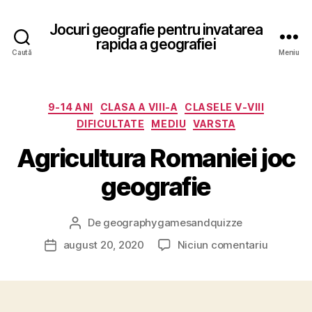
Jocuri geografie pentru invatarea
rapida a geografiei
Caută
Meniu
Categorii
9-14 ANI
CLASA A VIII-A
CLASELE V-VIII
DIFICULTATE
MEDIU
VARSTA
Agricultura Romaniei joc
geografie
De
geographygamesandquizze
Autor
articol
la
august 20, 2020
Niciun comentariu
Dată
Agricult
articol
Romanie
joc
geografi