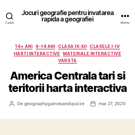
Jocuri geografie pentru invatarea
rapida a geografiei
Caută
Meniu
Categorii
14+ ANI
9-14 ANI
CLASA IX-XII
CLASELE I-IV
HARTI INTERACTIVE
MATERIALE INTERACTIVE
VARSTA
America Centrala tari si
teritorii harta interactiva
De
geographygamesandquizze
mai 27, 2020
Autor
Dată
articol
articol