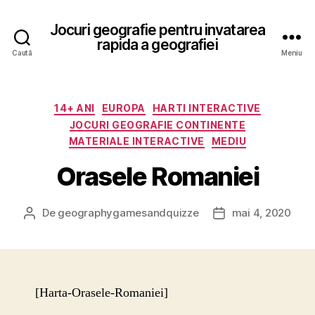
Jocuri geografie pentru invatarea
rapida a geografiei
Caută
Meniu
Categorii
14+ ANI
EUROPA
HARTI INTERACTIVE
JOCURI GEOGRAFIE CONTINENTE
MATERIALE INTERACTIVE
MEDIU
Orasele Romaniei
De
geographygamesandquizze
mai 4, 2020
Autor
Dată
articol
articol
[Harta-Orasele-Romaniei]