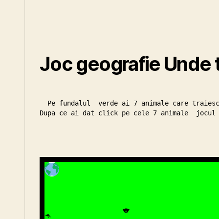
Joc geografie Unde t
  Pe fundalul  verde ai 7 animale care traiesc in zone diferite de pe glob. Click pe fiecare animal pentru a vedea cum se numeste si unde traieste. 
Dupa ce ai dat click pe cele 7 animale  jocul 
🐨
🦘