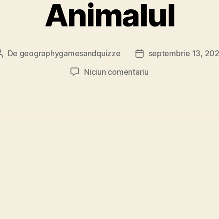
Animalul
De
geographygamesandquizze
septembrie 13, 20
Autor
Dată
articol
articol
la
Niciun comentariu
Joc
geografie
Unde
traieste
Animalul