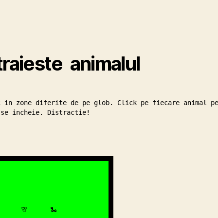
raieste  animalul
se incheie. Distractie!

🦒
🐍