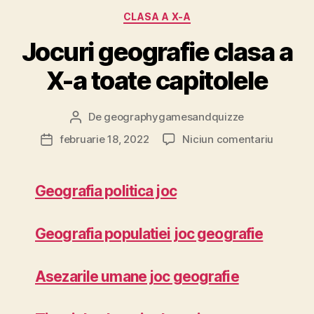
Categorii
CLASA A X-A
Jocuri geografie clasa a
X-a toate capitolele
De
geographygamesandquizze
Autor
articol
la
februarie 18, 2022
Niciun comentariu
Dată
Jocuri
articol
geograf
clasa
Geografia politica joc
a
X-
a
Geografia populatiei joc geografie
toate
capitole
Asezarile umane joc geografie