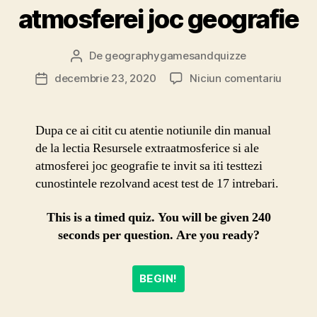
atmosferei joc geografie
De
geographygamesandquizze
Autor
articol
la
decembrie 23, 2020
Niciun comentariu
Dată
Resurs
articol
extraa
si
Dupa ce ai citit cu atentie notiunile din manual
ale
de la lectia Resursele extraatmosferice si ale
atmosf
atmosferei joc geografie te invit sa iti testtezi
joc
cunostintele rezolvand acest test de 17 intrebari.
geogra
This is a timed quiz. You will be given 240
seconds per question. Are you ready?
BEGIN!