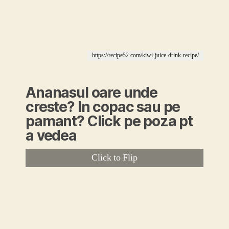
https://kathmandupost.com/money/2019/11/26/guranse-farmers-earn-
good-income-growing-kiwi
https://recipe52.com/kiwi-juice-drink-recipe/
Ananasul oare unde
creste? In copac sau pe
pamant? Click pe poza pt
a vedea
Click to Flip