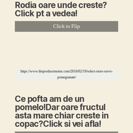
Rodia oare unde creste?
Click pt a vedea!
Click to Flip
https://www.theproducemoms.com/2016/02/19/select-store-serve-
https://ro.pinterest.com/pin/779404279250082146/
pomegranate/
Ce pofta am de un
pomelo!Dar oare fructul
asta mare chiar creste in
copac?Click si vei afla!