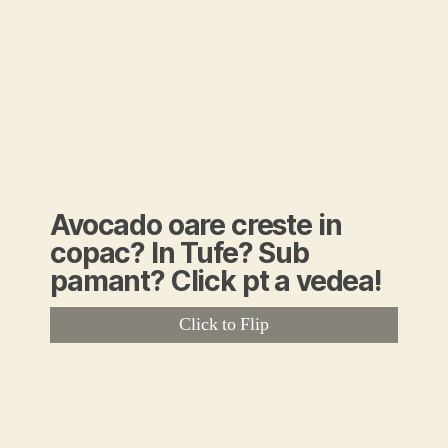
https://theindependentghana.com/2020/02/rehabilitation-of-moribund-
cocoa-farms-begins/
Avocado oare creste in
copac? In Tufe? Sub
pamant? Click pt a vedea!
Click to Flip