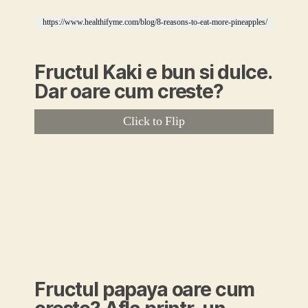
https://ro.pinterest.com/pin/295900637989111126/
https://www.healthifyme.com/blog/8-reasons-to-eat-more-pineapples/
Fructul Kaki e bun si dulce.
Dar oare cum creste?
Click to Flip
Fructul papaya oare cum