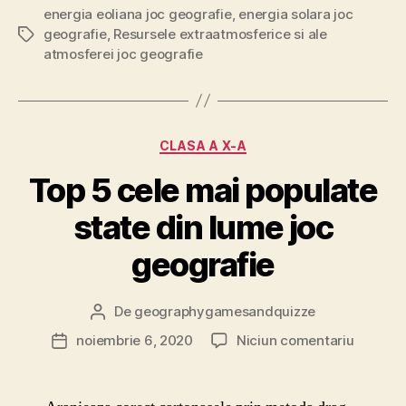
energia eoliana joc geografie
,
energia solara joc
geografie
,
Resursele extraatmosferice si ale
Etichete
atmosferei joc geografie
Categorii
CLASA A X-A
Top 5 cele mai populate
state din lume joc
geografie
De
geographygamesandquizze
Autor
articol
la
noiembrie 6, 2020
Niciun comentariu
Dată
Top
articol
5
cele