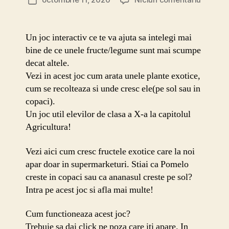
Dată
Cum
articol
creste
planta
Un joc interactiv ce te va ajuta sa intelegi mai
asta
bine de ce unele fructe/legume sunt mai scumpe
joc
decat altele.
Vezi in acest joc cum arata unele plante exotice,
cum se recolteaza si unde cresc ele(pe sol sau in
copaci).
Un joc util elevilor de clasa a X-a la capitolul
Agricultura!
Vezi aici cum cresc fructele exotice care la noi
apar doar in supermarketuri. Stiai ca Pomelo
creste in copaci sau ca ananasul creste pe sol?
Intra pe acest joc si afla mai multe!
Cum functioneaza acest joc?
Trebuie sa dai click pe poza care iti apare. In