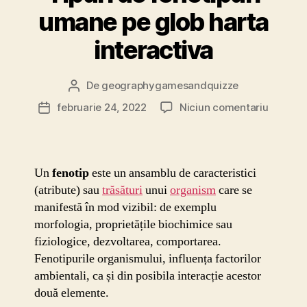
umane pe glob harta
interactiva
De
geographygamesandquizze
Autor
articol
la
februarie 24, 2022
Niciun comentariu
Dată
Tipuri
articol
de
fenotipu
umane
Un
fenotip
este un ansamblu de caracteristici
pe
(atribute) sau
trăsături
unui
organism
care se
glob
manifestă în mod vizibil: de exemplu
harta
morfologia, proprietățile biochimice sau
interact
fiziologice, dezvoltarea, comportarea.
Fenotipurile organismului, influența factorilor
ambientali, ca și din posibila interacție acestor
două elemente.