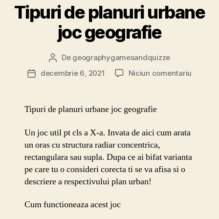
Tipuri de planuri urbane
joc geografie
De
geographygamesandquizze
Autor
articol
la
decembrie 6, 2021
Niciun comentariu
Dată
Tipuri
articol
de
planuri
Tipuri de planuri urbane joc geografie
urbane
joc
Un joc util pt cls a X-a. Invata de aici cum arata
geograf
un oras cu structura radiar concentrica,
rectangulara sau supla. Dupa ce ai bifat varianta
pe care tu o consideri corecta ti se va afisa si o
descriere a respectivului plan urban!
Cum functioneaza acest joc