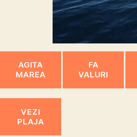
AGITA
FA
MAREA
VALURI
VEZI
PLAJA