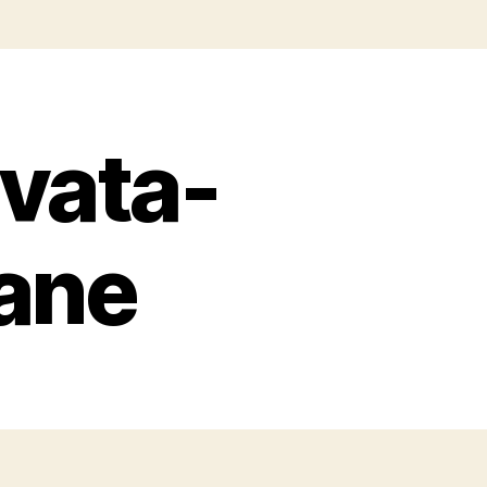
nvata-
ane