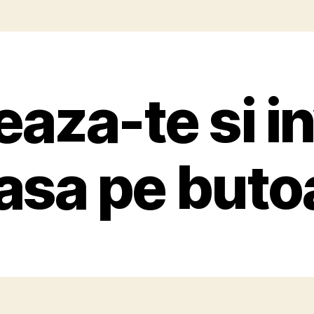
eaza-te si i
asa pe buto