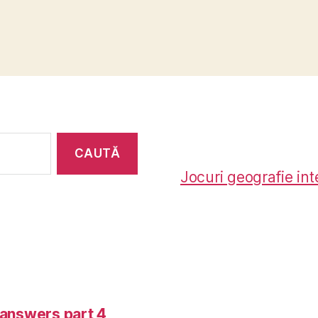
Jocuri geografie int
-answers part 4