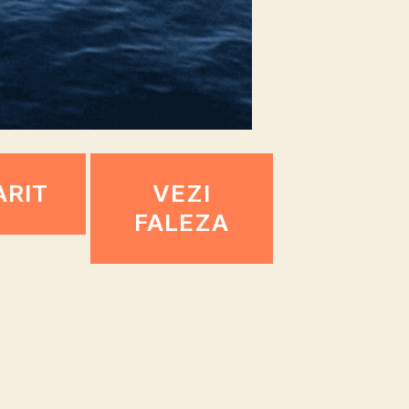
ARIT
VEZI
FALEZA