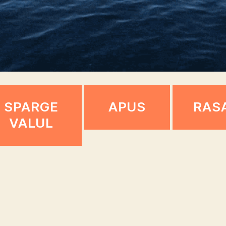
SPARGE
APUS
RAS
VALUL