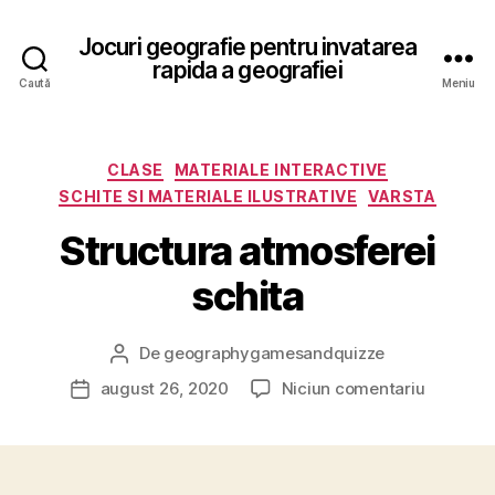
Jocuri geografie pentru invatarea
rapida a geografiei
Caută
Meniu
Categorii
CLASE
MATERIALE INTERACTIVE
SCHITE SI MATERIALE ILUSTRATIVE
VARSTA
Structura atmosferei
schita
De
geographygamesandquizze
Autor
articol
la
august 26, 2020
Niciun comentariu
Dată
Structur
articol
atmosfer
schita