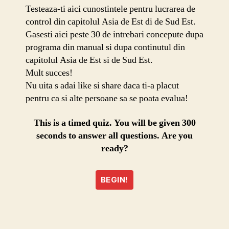
de
Testeaza-ti aici cunostintele pentru lucrarea de
Sud
control din capitolul Asia de Est di de Sud Est.
Est
Gasesti aici peste 30 de intrebari concepute dupa
joc
programa din manual si dupa continutul din
geografie
capitolul Asia de Est si de Sud Est.
Mult succes!
Nu uita s adai like si share daca ti-a placut
pentru ca si alte persoane sa se poata evalua!
This is a timed quiz. You will be given 300
seconds to answer all questions. Are you
ready?
BEGIN!