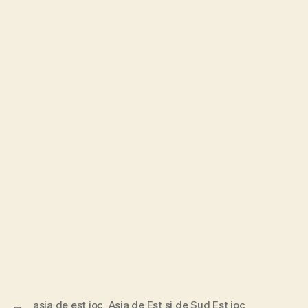
asia de est joc
,
Asia de Est si de Sud Est joc