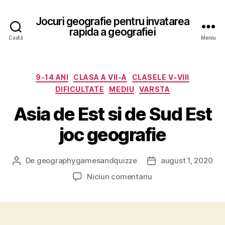
Jocuri geografie pentru invatarea
rapida a geografiei
Caută
Meniu
Categorii
9-14 ANI
CLASA A VII-A
CLASELE V-VIII
DIFICULTATE
MEDIU
VARSTA
Asia de Est si de Sud Est
joc geografie
De
geographygamesandquizze
august 1, 2020
Autor
Dată
articol
articol
la
Niciun comentariu
Asia
de
Est
si