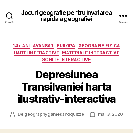
Jocuri geografie pentru invatarea
rapida a geografiei
Caută
Meniu
Categorii
14+ ANI
AVANSAT
EUROPA
GEOGRAFIE FIZICA
HARTI INTERACTIVE
MATERIALE INTERACTIVE
SCHITE INTERACTIVE
Depresiunea
Transilvaniei harta
ilustrativ-interactiva
De
geographygamesandquizze
mai 3, 2020
Autor
Dată
articol
articol