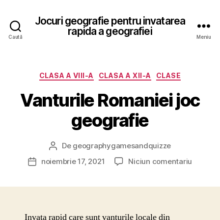
Jocuri geografie pentru invatarea
rapida a geografiei
Caută
Meniu
Categorii
CLASA A VIII-A
CLASA A XII-A
CLASE
Vanturile Romaniei joc
geografie
De
geographygamesandquizze
Autor
articol
la
noiembrie 17, 2021
Niciun comentariu
Dată
Vanturil
articol
Romanie
joc
geograf
Invata rapid care sunt vanturile locale din