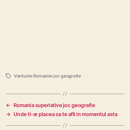
Vanturile Romaniei joc geografie
Etichete
←
Romania superlative joc geografie
→
Unde ti-ar placea sa te afli in momentul asta