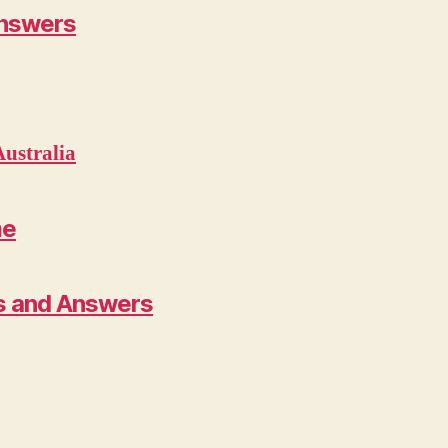
answers
Australia
me
ns and Answers