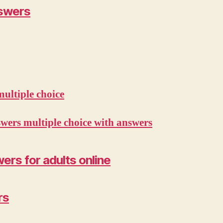
nswers
ultiple choice
swers multiple choice with answers
rs for adults online
rs