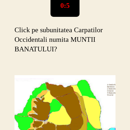
joc
0:6
geograf
Click pe subunitatea Carpatilor
Occidentali numita MUNTII
BANATULUI?