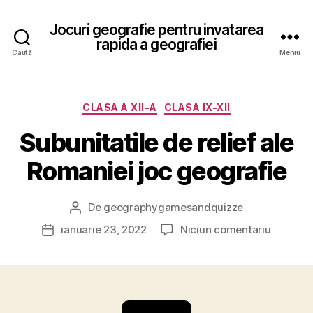
Jocuri geografie pentru invatarea
rapida a geografiei
Caută
Meniu
Categorii
CLASA A XII-A
CLASA IX-XII
Subunitatile de relief ale
Romaniei joc geografie
De
geographygamesandquizze
Autor
articol
la
ianuarie 23, 2022
Niciun comentariu
Dată
Subunita
articol
de
relief
ale
Romanie