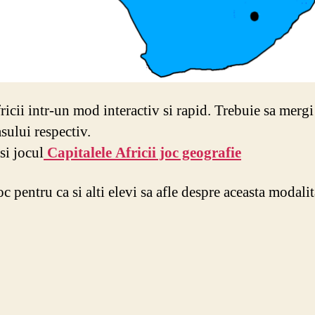
ricii intr-un mod interactiv si rapid. Trebuie sa merg
sului respectiv.
si jocul
Capitalele Africii joc geografie
joc pentru ca si alti elevi sa afle despre aceasta modal