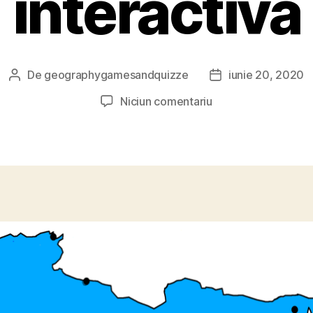
interactiva
De
geographygamesandquizze
iunie 20, 2020
Autor
Dată
articol
articol
la
Niciun comentariu
Capitalele
Africii
schita
interactiva