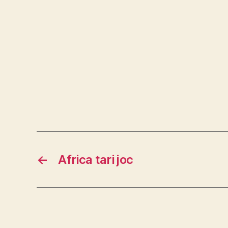
←
Africa tari joc