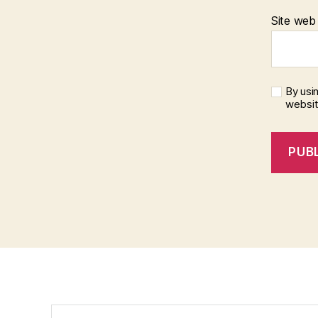
Site web
By usi
websi
Caută