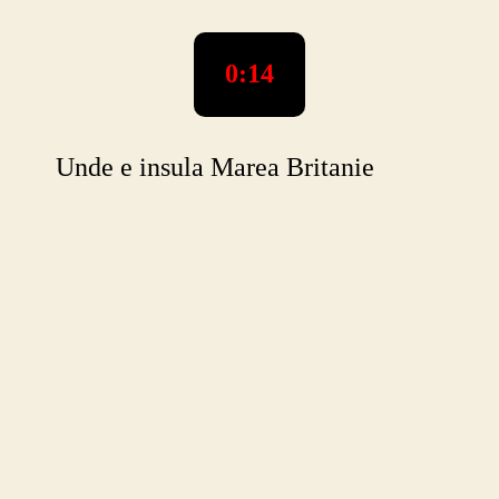
de
100
mii
0:15
km
patrati
pe
Unde e insula Marea Britanie
glob
joc