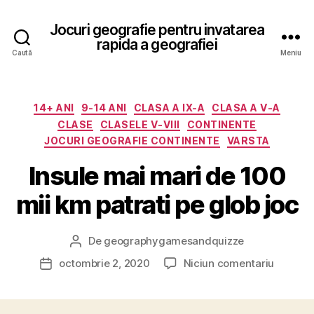
Jocuri geografie pentru invatarea
rapida a geografiei
Caută
Meniu
Categorii
14+ ANI
9-14 ANI
CLASA A IX-A
CLASA A V-A
CLASE
CLASELE V-VIII
CONTINENTE
JOCURI GEOGRAFIE CONTINENTE
VARSTA
Insule mai mari de 100
mii km patrati pe glob joc
De
geographygamesandquizze
Autor
articol
la
octombrie 2, 2020
Niciun comentariu
Dată
Insule
articol
mai
mari