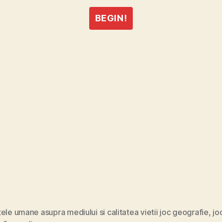
BEGIN!
ele umane asupra mediului si calitatea vietii joc geografie
,
jo