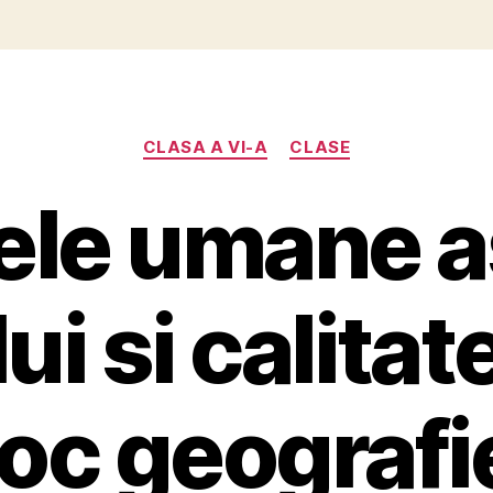
Categorii
CLASA A VI-A
CLASE
ele umane 
i si calitate
joc geografi