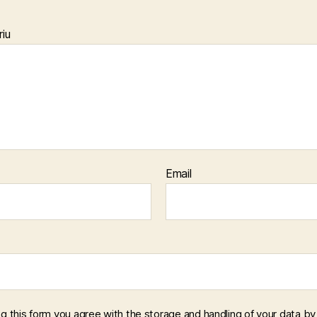
iu
Email
ng this form you agree with the storage and handling of your data by 