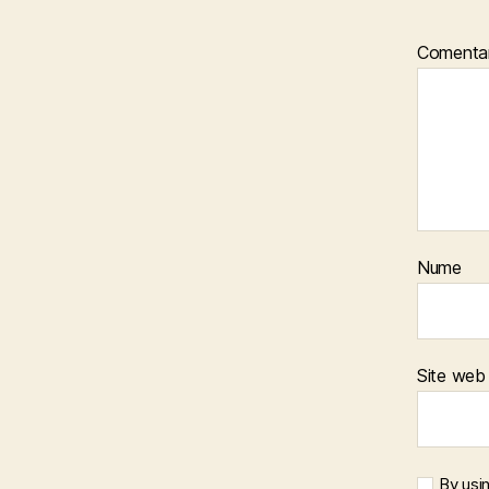
Comentar
Nume
Site web
By usi