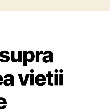
asupra
a vietii
e