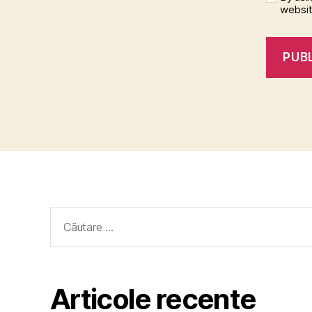
websi
Caută
după:
Articole recente