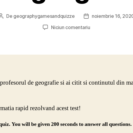
De
geographygamesandquizze
noiembrie 16, 202
Autor
Dată
articol
articol
la
Niciun comentariu
Efectele
umane
asupra
mediului
si
calitatea
vietii
 profesorul de geografie si ai citit si continutul din ma
joc
geografie
ormatia rapid rezolvand acest test!
 quiz. You will be given 200 seconds to answer all questions