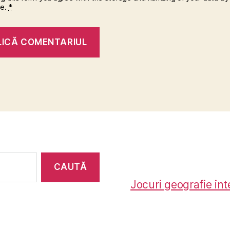
te.
*
Jocuri geografie int