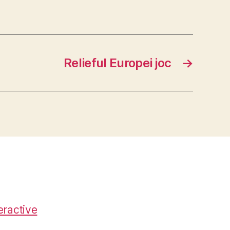
Relieful Europei joc
→
eractive