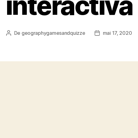
interactiva
De
geographygamesandquizze
mai 17, 2020
Autor
Dată
articol
articol