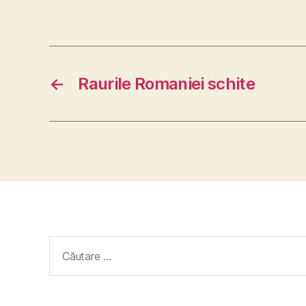
←
Raurile Romaniei schite
Caută
după: