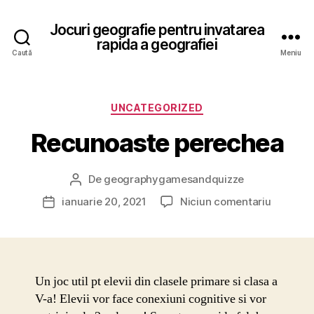
Jocuri geografie pentru invatarea
rapida a geografiei
Caută
Meniu
Categorii
UNCATEGORIZED
Recunoaste perechea
De
geographygamesandquizze
Autor
articol
la
ianuarie 20, 2021
Niciun comentariu
Dată
Recunoa
articol
pereche
Un joc util pt elevii din clasele primare si clasa a
V-a! Elevii vor face conexiuni cognitive si vor