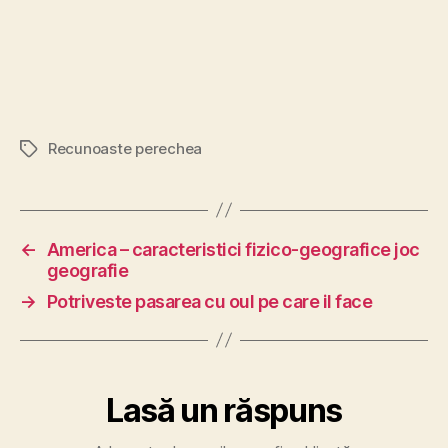
Recunoaste perechea
Etichete
←
America – caracteristici fizico-geografice joc
geografie
→
Potriveste pasarea cu oul pe care il face
Lasă un răspuns