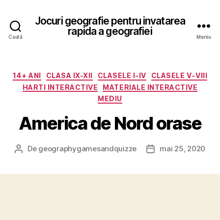
Jocuri geografie pentru invatarea
rapida a geografiei
Caută
Meniu
Categorii
14+ ANI
CLASA IX-XII
CLASELE I-IV
CLASELE V-VIII
HARTI INTERACTIVE
MATERIALE INTERACTIVE
MEDIU
America de Nord orase
De
geographygamesandquizze
mai 25, 2020
Autor
Dată
articol
articol