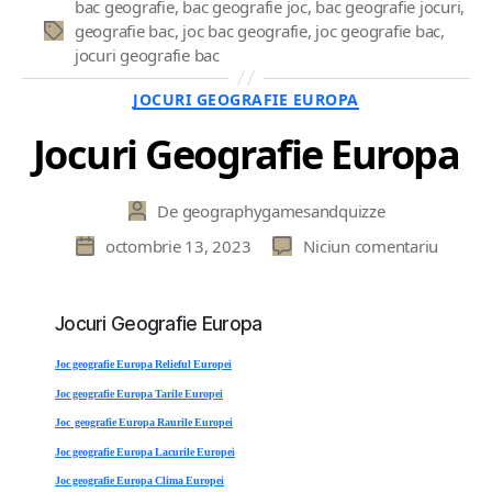
bac geografie
,
bac geografie joc
,
bac geografie jocuri
,
geografie bac
,
joc bac geografie
,
joc geografie bac
,
Etichete
jocuri geografie bac
Categorii
JOCURI GEOGRAFIE EUROPA
Jocuri Geografie Europa
De
geographygamesandquizze
Autor
articol
la
octombrie 13, 2023
Niciun comentariu
Dată
Jocuri
articol
Geogra
Europa
Jocuri Geografie Europa
Joc geografie Europa Relieful Europei
Joc geografie Europa Tarile Europei
Joc geografie Europa Raurile Europei
Joc geografie Europa Lacurile Europei
Joc geografie Europa Clima Europei