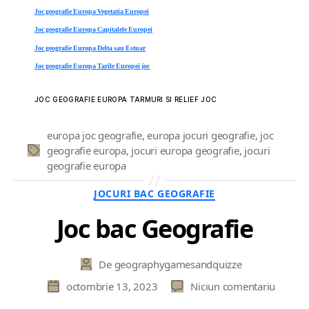
Joc geografie Europa Vegetatia Europei
Joc geografie Europa Capitalele Europei
Joc geografie Europa Delta sau Estuar
Joc geografie Europa Tarile Europei joc
JOC GEOGRAFIE EUROPA TARMURI SI RELIEF JOC
europa joc geografie
,
europa jocuri geografie
,
joc
geografie europa
,
jocuri europa geografie
,
jocuri
Etichete
geografie europa
Categorii
JOCURI BAC GEOGRAFIE
Joc bac Geografie
De
geographygamesandquizze
Autor
articol
la
octombrie 13, 2023
Niciun comentariu
Dată
Joc
articol