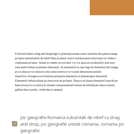
Folosind tehnica drag and drop(trage si plaseaza) aseaza corect unitatile din partea stanga
pe harta subunitatilor de relief.Daca ai plasat corect unitatea peste zona buna vei vedea o
confirmare pe harta. Avand in vedere ca e nivelul 1 te voi ajuta eu sa identifici mai usor
zona unde trebuie sa plasezi elementul. In momentul in care tragi de elementul din stanga
pt a-l plasa se va colora in rosu zona corecta si se va auzi denumirea unitatii
respective.Asteapta sa se termine pronuntia denumirii si plaseaa apoi elementul.
Elementul trebuie plasat pe zona rosie de pe harta. Dupa ce ai plasat elementul zona de pe
harta (rosie) se va colora in culoare corespunzatoare formei de relief(maro daca e munte,
galben daca e podis, verde daca e campie)
Joc geografie Romania subunitati de relief cu drag
and drop
,
joc geografie unitati romania
,
romania joc
Etichete
geografie