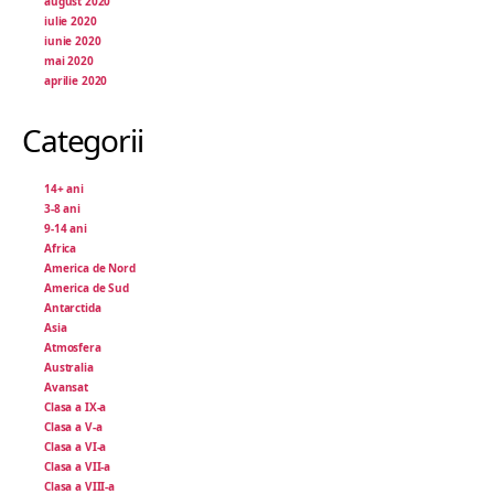
august 2020
iulie 2020
iunie 2020
mai 2020
aprilie 2020
Categorii
14+ ani
3-8 ani
9-14 ani
Africa
America de Nord
America de Sud
Antarctida
Asia
Atmosfera
Australia
Avansat
Clasa a IX-a
Clasa a V-a
Clasa a VI-a
Clasa a VII-a
Clasa a VIII-a