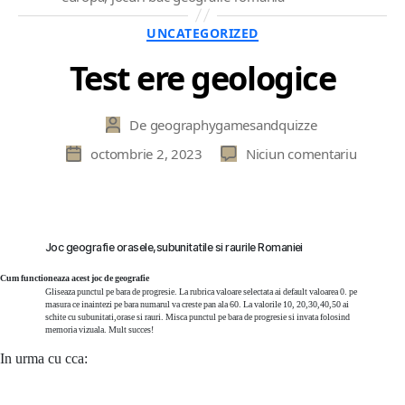
Categorii
UNCATEGORIZED
Test ere geologice
De
geographygamesandquizze
Autor
articol
la
octombrie 2, 2023
Niciun comentariu
Dată
Test
articol
ere
geologi
Joc geografie orasele,subunitatile si raurile Romaniei
Cum functioneaza acest joc de geografie
Gliseaza punctul pe bara de progresie. La rubrica valoare selectata ai default valoarea 0. pe
masura ce inaintezi pe bara numarul va creste pan ala 60. La valorile 10, 20,30,40,50 ai
schite cu subunitati,orase si rauri. Misca punctul pe bara de progresie si invata folosind
memoria vizuala. Mult succes!
In urma cu cca: