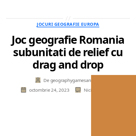
Categorii
JOCURI GEOGRAFIE EUROPA
Joc geografie Romania
subunitati de relief cu
drag and drop
De
geographygamesandquizze
Autor
articol
la
octombrie 24, 2023
Niciun comentariu
Dată
Joc
articol
geograf
Roman
subunit
de
relief