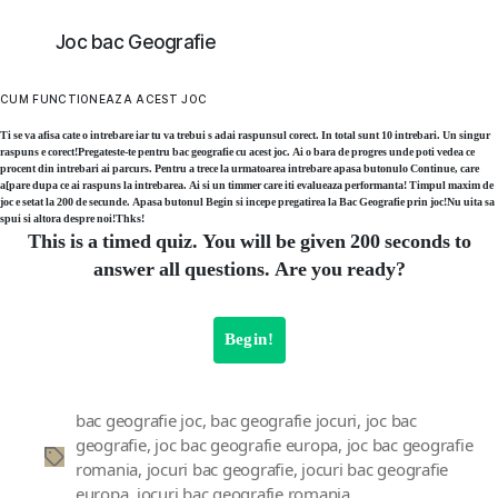
bac
Geogra
Joc bac Geografie
CUM FUNCTIONEAZA ACEST JOC
Ti se va afisa cate o intrebare iar tu va trebui s adai raspunsul corect. In total sunt 10 intrebari. Un singur
raspuns e corect!Pregateste-te pentru bac geografie cu acest joc. Ai o bara de progres unde poti vedea ce
procent din intrebari ai parcurs. Pentru a trece la urmatoarea intrebare apasa butonulo Continue, care
a[pare dupa ce ai raspuns la intrebarea. Ai si un timmer care iti evalueaza performanta! Timpul maxim de
joc e setat la 200 de secunde. Apasa butonul Begin si incepe pregatirea la Bac Geografie prin joc!Nu uita sa
spui si altora despre noi!Thks!
This is a timed quiz. You will be given 200 seconds to
answer all questions. Are you ready?
Begin!
bac geografie joc
,
bac geografie jocuri
,
joc bac
geografie
,
joc bac geografie europa
,
joc bac geografie
Etichete
romania
,
jocuri bac geografie
,
jocuri bac geografie
europa
,
jocuri bac geografie romania