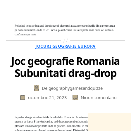
Folosind tehnica drag and drop(trage si plaseaza) aseaza corect unitatile din partea stanga
pe harta subunitatilor de relief.Daca ai plasat corect unitatea peste zona buna vei vedea o
confirmare pe harta
Categorii
JOCURI GEOGRAFIE EUROPA
Joc geografie Romania
Subunitati drag-drop
De
geographygamesandquizze
Autor
articol
la
octombrie 21, 2023
Niciun comentariu
Dată
Joc
articol
geograf
Roman
In partea stanga ai subunitatile de relief din Romania. Acestea sunt pe fundale colorate
precum pe harta. Prin tehnica drag and drop apuca subunitatea din partea stanga(textul) si
Subunit
plaseaza-l in zona de pe harta unde se gaseste. In momentul in care il plasei corect ,
drag-
subunitatatea se va colora si va aparea denumirea ei.Distractie! Daca subunitatile din