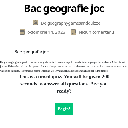
Bac geografie joc
De
geographygamesandquizze
Autor
articol
la
octombrie 14, 2023
Niciun comentariu
Dată
Bac
articol
geograf
joc
Bac geografie joc
Un joc de geografie pentru bac ce te va ajuta sa iti fixezi mai rapid cunostintele de geografie de clasa a XII-a. Acest
joc are 10 intrebari si este de tip test. I-am zis joc pentru ca are cateva elemente interactive. Exista o singura varianta
valida de raspuns. Parcurgand aceste intrebari vei invata notiuni de geografia Europei si Romaniei!
This is a timed quiz. You will be given 200
seconds to answer all questions. Are you
ready?
Begin!