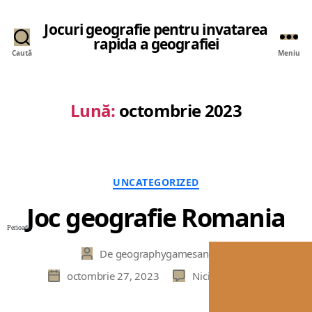
Jocuri geografie pentru invatarea
rapida a geografiei
Caută
Meniu
Lună:
octombrie 2023
Categorii
UNCATEGORIZED
Joc geografie Romania
Perioada
De
geographygamesandquizze
Autor
articol
la
octombrie 27, 2023
Niciun comentariu
Dată
Joc
articol
geograf