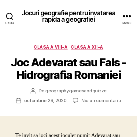
Jocuri geografie pentru invatarea
rapida a geografiei
Caută
Meniu
Categorii
CLASA A VIII-A
CLASA A XII-A
Joc Adevarat sau Fals -
Hidrografia Romaniei
De
geographygamesandquizze
Autor
articol
la
octombrie 29, 2020
Niciun comentariu
Dată
Joc
articol
Adevar
sau
Fals
-
Te invit sa joci acest joculet numit Adevarat sau