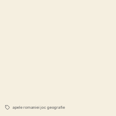
apele romaniei joc geografie
Etichete