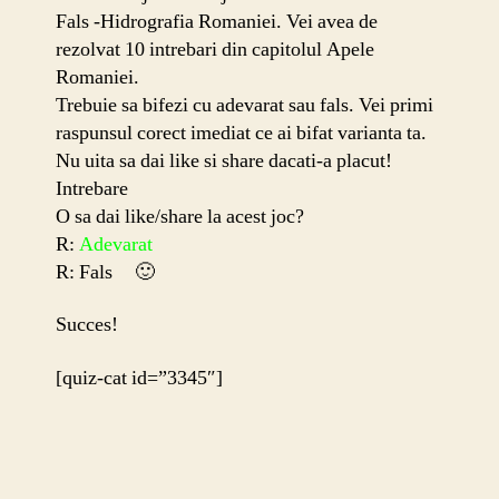
Hidrogr
Fals -Hidrografia Romaniei. Vei avea de
Romani
rezolvat 10 intrebari din capitolul Apele
Romaniei.
Trebuie sa bifezi cu adevarat sau fals. Vei primi
raspunsul corect imediat ce ai bifat varianta ta.
Nu uita sa dai like si share dacati-a placut!
Intrebare
O sa dai like/share la acest joc?
R:
Adevarat
R: Fals 🙂
Succes!
[quiz-cat id=”3345″]