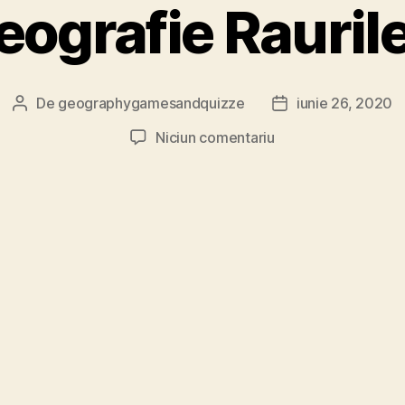
eografie Raurile
De
geographygamesandquizze
iunie 26, 2020
Autor
Dată
articol
articol
la
Niciun comentariu
Joc
geografie
Raurile
Asiei