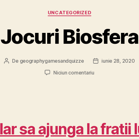
Categorii
UNCATEGORIZED
Jocuri Biosfera
De
geographygamesandquizze
iunie 28, 2020
Autor
Dată
articol
articol
la
Niciun comentariu
Jocuri
Biosfera
ar sa ajunga la fratii l