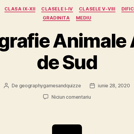
Categorii
CLASA IX-XII
CLASELE I-IV
CLASELE V-VIII
DIFI
GRADINITA
MEDIU
grafie Animale
de Sud
De
geographygamesandquizze
iunie 28, 2020
Autor
Dată
articol
articol
la
Niciun comentariu
Joc
geografie
Animale
America
de