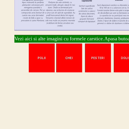
Vezi aici si alte imagini cu formele carstice.Apasa butoa
POLII
CHEI
PESTERI
DOLI