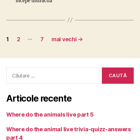
incepe distractia
Navigare
…
1
2
7
mai vechi
→
în
articole
Caută
după:
Articole recente
Where do the animals live part 5
Where do the animal live trivia-quizz-answers
part 4