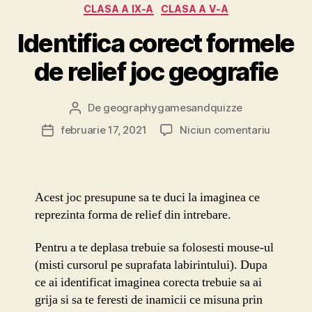
Categorii
CLASA A IX-A
CLASA A V-A
Identifica corect formele
de relief joc geografie
De
geographygamesandquizze
Autor
articol
la
februarie 17, 2021
Niciun comentariu
Dată
Identific
articol
corect
formele
de
Acest joc presupune sa te duci la imaginea ce
relief
reprezinta forma de relief din intrebare.
joc
geograf
Pentru a te deplasa trebuie sa folosesti mouse-ul
(misti cursorul pe suprafata labirintului). Dupa
ce ai identificat imaginea corecta trebuie sa ai
grija si sa te feresti de inamicii ce misuna prin