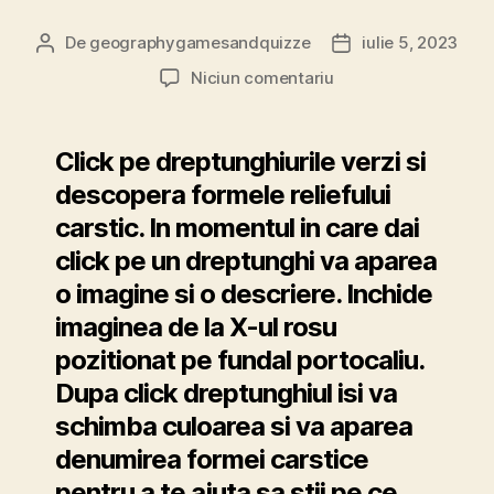
De
geographygamesandquizze
iulie 5, 2023
Autor
Dată
articol
articol
la
Niciun comentariu
Forme
carstice
interactiv
Click pe dreptunghiurile verzi si
descopera formele reliefului
carstic. In momentul in care dai
click pe un dreptunghi va aparea
o imagine si o descriere. Inchide
imaginea de la X-ul rosu
pozitionat pe fundal portocaliu.
Dupa click dreptunghiul isi va
schimba culoarea si va aparea
denumirea formei carstice
pentru a te ajuta sa stii pe ce