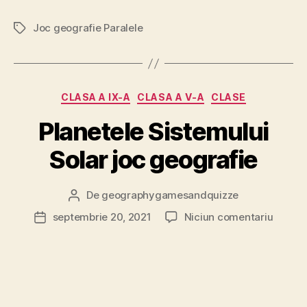
Joc geografie Paralele
Etichete
Categorii
CLASA A IX-A
CLASA A V-A
CLASE
Planetele Sistemului
Solar joc geografie
De
geographygamesandquizze
Autor
articol
la
septembrie 20, 2021
Niciun comentariu
Dată
Planet
articol
Sistem
Solar
joc
geogra