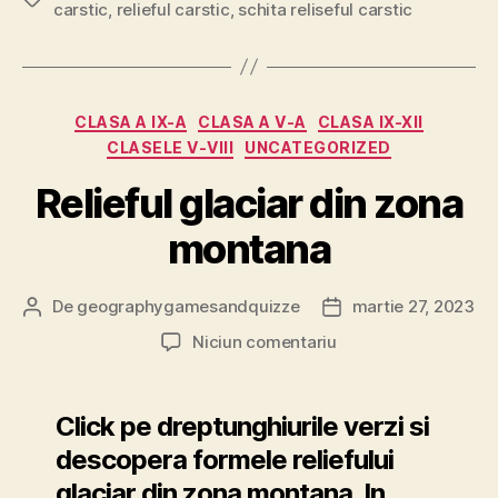
carstic
,
relieful carstic
,
schita reliseful carstic
Categorii
CLASA A IX-A
CLASA A V-A
CLASA IX-XII
CLASELE V-VIII
UNCATEGORIZED
Relieful glaciar din zona
montana
De
geographygamesandquizze
martie 27, 2023
Autor
Dată
articol
articol
la
Niciun comentariu
Relieful
glaciar
din
Click pe dreptunghiurile verzi si
zona
descopera formele reliefului
montana
glaciar din zona montana. In