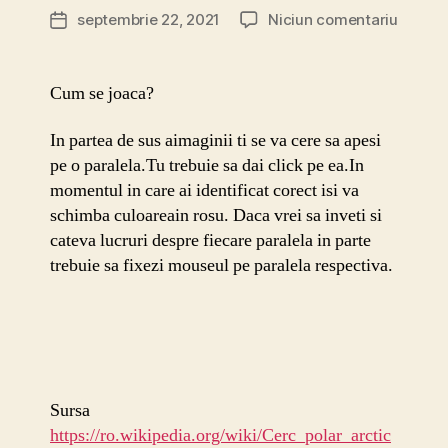
articol
la
septembrie 22, 2021
Niciun comentariu
Dată
Joc
articol
geogra
Paralel
Cum se joaca?
In partea de sus aimaginii ti se va cere sa apesi
pe o paralela.Tu trebuie sa dai click pe ea.In
momentul in care ai identificat corect isi va
schimba culoareain rosu. Daca vrei sa inveti si
cateva lucruri despre fiecare paralela in parte
trebuie sa fixezi mouseul pe paralela respectiva.
Sursa
https://ro.wikipedia.org/wiki/Cerc_polar_arctic