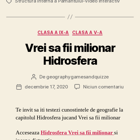
Structura interna a Pamantului-video interactiv
Etichete
Categorii
CLASA A IX-A
CLASA A V-A
Vrei sa fii milionar
Hidrosfera
De
geographygamesandquizze
Autor
articol
la
decembrie 17, 2020
Niciun comentariu
Dată
Vrei
articol
sa
fii
Te invit sa iti testezi cunostintele de geografie la
miliona
capitolul Hidrosfera jucand Vrei sa fii milionar
Hidrosf
Acceseaza
Hidrosfera Vrei sa fii milionar
si