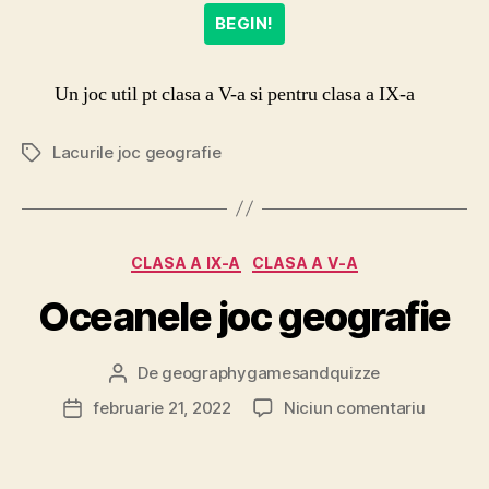
BEGIN!
Un joc util pt clasa a V-a si pentru clasa a IX-a
Lacurile joc geografie
Etichete
Categorii
CLASA A IX-A
CLASA A V-A
Oceanele joc geografie
De
geographygamesandquizze
Autor
articol
la
februarie 21, 2022
Niciun comentariu
Dată
Oceane
articol
joc
geograf