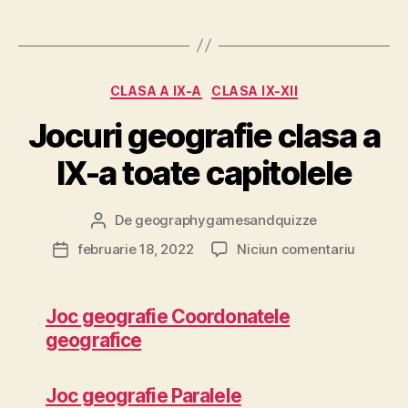
Categorii
CLASA A IX-A
CLASA IX-XII
Jocuri geografie clasa a
IX-a toate capitolele
De
geographygamesandquizze
Autor
articol
la
februarie 18, 2022
Niciun comentariu
Dată
Jocuri
articol
geograf
clasa
Joc geografie Coordonatele
a
geografice
IX-
a
toate
Joc geografie Paralele