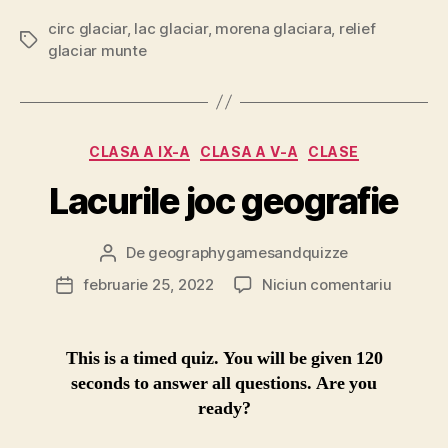
circ glaciar
,
lac glaciar
,
morena glaciara
,
relief
Etichete
glaciar munte
Categorii
CLASA A IX-A
CLASA A V-A
CLASE
Lacurile joc geografie
De
geographygamesandquizze
Autor
articol
la
februarie 25, 2022
Niciun comentariu
Dată
Lacurile
articol
joc
geograf
This is a timed quiz. You will be given 120
seconds to answer all questions. Are you
ready?