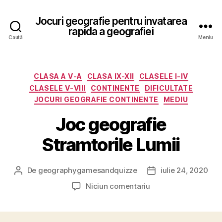
Jocuri geografie pentru invatarea
rapida a geografiei
Caută
Meniu
Categorii
CLASA A V-A
CLASA IX-XII
CLASELE I-IV
CLASELE V-VIII
CONTINENTE
DIFICULTATE
JOCURI GEOGRAFIE CONTINENTE
MEDIU
Joc geografie
Stramtorile Lumii
De
geographygamesandquizze
iulie 24, 2020
Autor
Dată
articol
articol
la
Niciun comentariu
Joc
geografie
Stramtorile