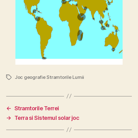
Joc geografie Stramtorile Lumii
Etichete
←
Stramtorile Terrei
→
Terra si Sistemul solar joc