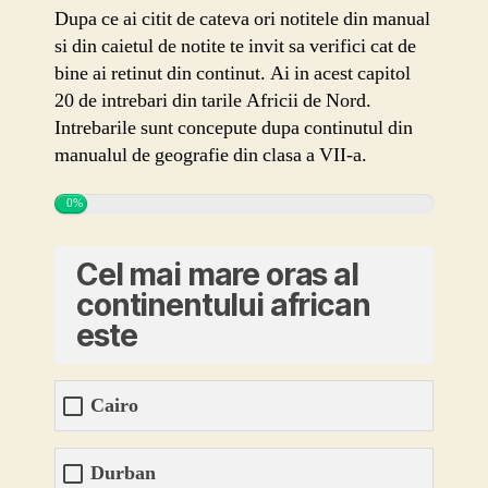
Egipt,
Dupa ce ai citit de cateva ori notitele din manual
Maroc,
si din caietul de notite te invit sa verifici cat de
Tunisia
bine ai retinut din continut. Ai in acest capitol
joc
20 de intrebari din tarile Africii de Nord.
Intrebarile sunt concepute dupa continutul din
manualul de geografie din clasa a VII-a.
0%
Cel mai mare oras al
continentului african
este
Cairo
Durban