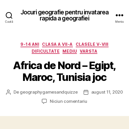
Jocuri geografie pentru invatarea
rapida a geografiei
Caută
Meniu
Categorii
9-14 ANI
CLASA A VII-A
CLASELE V-VIII
DIFICULTATE
MEDIU
VARSTA
Africa de Nord – Egipt,
Maroc, Tunisia joc
De
geographygamesandquizze
august 11, 2020
Autor
Dată
articol
articol
la
Niciun comentariu
Africa
de
Nord
–