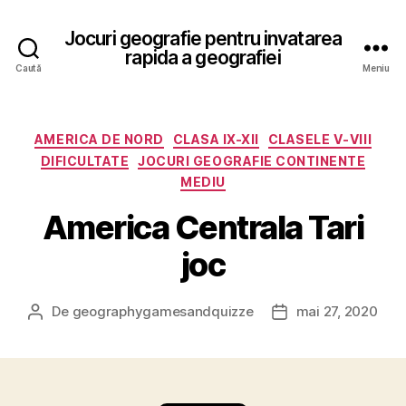
Jocuri geografie pentru invatarea
rapida a geografiei
Caută
Meniu
Categorii
AMERICA DE NORD
CLASA IX-XII
CLASELE V-VIII
DIFICULTATE
JOCURI GEOGRAFIE CONTINENTE
MEDIU
America Centrala Tari
joc
De
geographygamesandquizze
mai 27, 2020
Autor
Dată
articol
articol