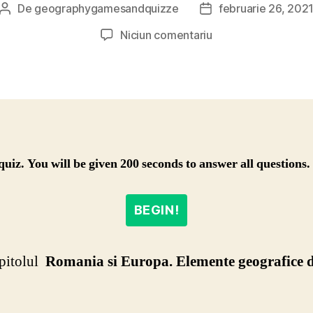
De
geographygamesandquizze
februarie 26, 202
Autor
Dată
articol
articol
la
Niciun comentariu
Bac
geografie
test
3
 quiz. You will be given 200 seconds to answer all questions
BEGIN!
apitolul
Romania si Europa. Elemente geografice 