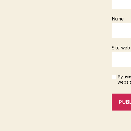
Nume
Site web
By usi
websi