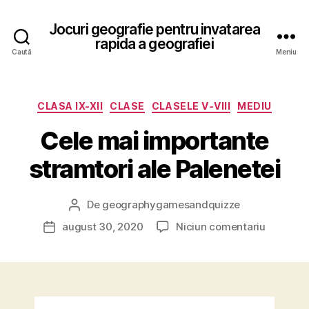
Jocuri geografie pentru invatarea
rapida a geografiei
Caută
Meniu
Categorii
CLASA IX-XII
CLASE
CLASELE V-VIII
MEDIU
Cele mai importante
stramtori ale Palenetei
De
geographygamesandquizze
Autor
articol
la
august 30, 2020
Niciun comentariu
Dată
Cele
articol
mai
importan
stramtor
ale