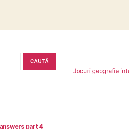
Jocuri geografie int
-answers part 4