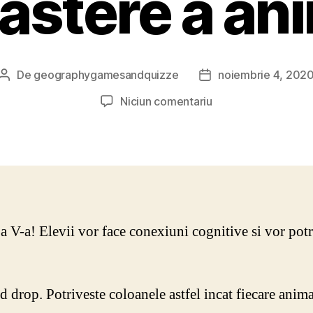
astere a ani
De
geographygamesandquizze
noiembrie 4, 202
Autor
Dată
articol
articol
la
Niciun comentariu
Joc
geografie
de
recunoastere
a
animalelor
a a V-a! Elevii vor face conexiuni cognitive si vor pot
drop. Potriveste coloanele astfel incat fiecare animal