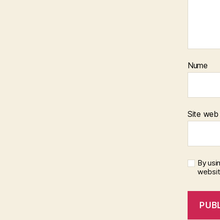
Nume
Site web
By usi
websi