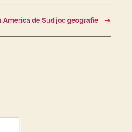
n America de Sud joc geografie
→