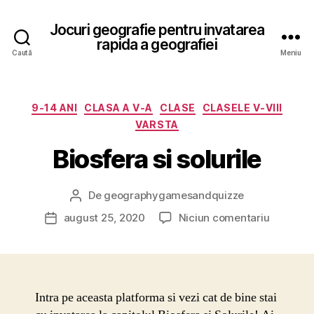
Jocuri geografie pentru invatarea
rapida a geografiei
Caută
Meniu
Categorii
9-14 ANI
CLASA A V-A
CLASE
CLASELE V-VIII
VARSTA
Biosfera si solurile
De
geographygamesandquizze
Autor
articol
la
august 25, 2020
Niciun comentariu
Dată
Biosfera
articol
si
solurile
Intra pe aceasta platforma si vezi cat de bine stai