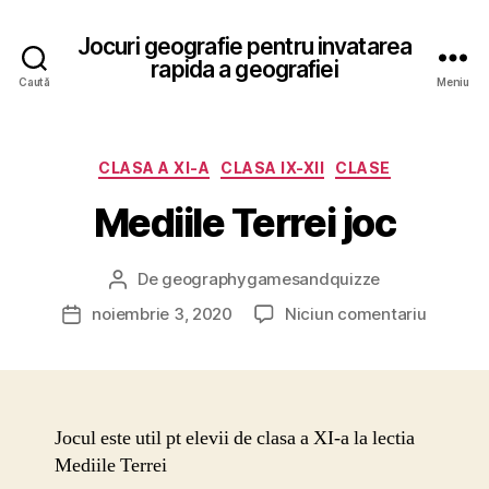
Jocuri geografie pentru invatarea
rapida a geografiei
Caută
Meniu
Categorii
CLASA A XI-A
CLASA IX-XII
CLASE
Mediile Terrei joc
De
geographygamesandquizze
Autor
articol
la
noiembrie 3, 2020
Niciun comentariu
Dată
Mediile
articol
Terrei
joc
Jocul este util pt elevii de clasa a XI-a la lectia
Mediile Terrei