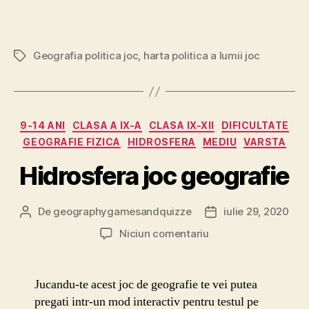
Geografia politica joc
,
harta politica a lumii joc
Etichete
Categorii
9-14 ANI
CLASA A IX-A
CLASA IX-XII
DIFICULTATE
GEOGRAFIE FIZICA
HIDROSFERA
MEDIU
VARSTA
Hidrosfera joc geografie
De
geographygamesandquizze
iulie 29, 2020
Autor
Dată
articol
articol
la
Niciun comentariu
Hidrosfera
joc
geografie
Jucandu-te acest joc de geografie te vei putea
pregati intr-un mod interactiv pentru testul pe