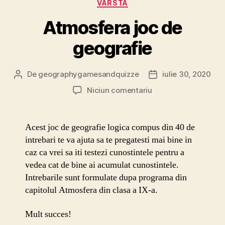
VARSTA
Atmosfera joc de
geografie
De
geographygamesandquizze
iulie 30, 2020
Autor
Dată
articol
articol
la
Niciun comentariu
Atmosfera
joc
de
Acest joc de geografie logica compus din 40 de
geografie
intrebari te va ajuta sa te pregatesti mai bine in
caz ca vrei sa iti testezi cunostintele pentru a
vedea cat de bine ai acumulat cunostintele.
Intrebarile sunt formulate dupa programa din
capitolul Atmosfera din clasa a IX-a.
Mult succes!