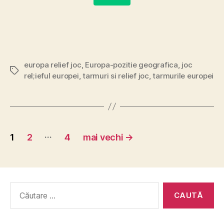
europa relief joc
,
Europa-pozitie geografica
,
joc
Etichete
rel;ieful europei
,
tarmuri si relief joc
,
tarmurile europei
Navigare
…
1
2
4
mai vechi
→
în
articole
Caută
după: