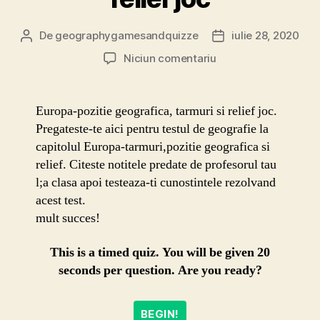
De
geographygamesandquizze
iulie 28, 2020
Autor
Dată
articol
articol
la
Niciun comentariu
Europa-
pozitie
geografica,
Europa-pozitie geografica, tarmuri si relief joc.
tarmuri
Pregateste-te aici pentru testul de geografie la
si
capitolul Europa-tarmuri,pozitie geografica si
relief
relief. Citeste notitele predate de profesorul tau
joc
l;a clasa apoi testeaza-ti cunostintele rezolvand
acest test.
mult succes!
This is a timed quiz. You will be given 20
seconds per question. Are you ready?
BEGIN!