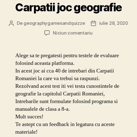
Carpatii joc geografie
De
geographygamesandquizze
iulie 28, 2020
Autor
Dată
articol
articol
la
Niciun comentariu
Carpatii
joc
geografie
Alege sa te pregatesti pentru testele de evaluare
folosind aceasta platforma.
In acest joc ai cca 40 de intrebari din Carpatii
Romaniei la care va trebui sa raspunzi.
Rezolvand acest test iti vei testa cunostintele de
geografie la capitolul Carpatii Romaniei,
Intrebarile sunt formulate folosind programa si
manualele de clasa a 8-a.
Mult succes!
Te astept cu un feedback in legatura cu aceste
materiale!