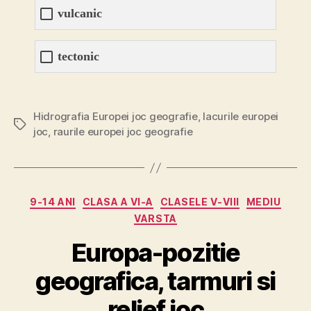
vulcanic
tectonic
Hidrografia Europei joc geografie
,
lacurile europei
Etichete
joc
,
raurile europei joc geografie
Categorii
9-14 ANI
CLASA A VI-A
CLASELE V-VIII
MEDIU
VARSTA
Europa-pozitie
geografica, tarmuri si
relief joc