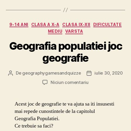
Categorii
9-14 ANI
CLASA A X-A
CLASA IX-XII
DIFICULTATE
MEDIU
VARSTA
Geografia populatiei joc
geografie
De
geographygamesandquizze
iulie 30, 2020
Autor
Dată
articol
articol
la
Niciun comentariu
Geografia
populatiei
joc
Acest joc de geografie te va ajuta sa iti insusesti
geografie
mai repede cunostintele de la capitolul
Geografia Populatiei.
Ce trebuie sa faci?