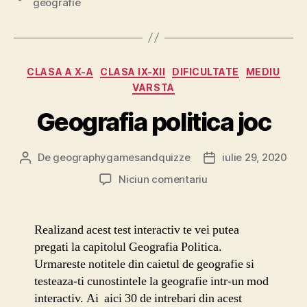
geografie
Categorii
CLASA A X-A
CLASA IX-XII
DIFICULTATE
MEDIU
VARSTA
Geografia politica joc
De
geographygamesandquizze
iulie 29, 2020
Autor
Dată
articol
articol
la
Niciun comentariu
Geografia
politica
joc
Realizand acest test interactiv te vei putea
pregati la capitolul Geografia Politica.
Urmareste notitele din caietul de geografie si
testeaza-ti cunostintele la geografie intr-un mod
interactiv. Ai aici 30 de intrebari din acest