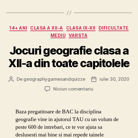
Categorii
14+ ANI
CLASA A XII-A
CLASA IX-XII
DIFICULTATE
MEDIU
VARSTA
Jocuri geografie clasa a
XII-a din toate capitolele
De
geographygamesandquizze
iulie 30, 2020
Autor
Dată
articol
articol
la
Niciun comentariu
Jocuri
geografie
clasa
Baza pregatitoare de BAC la disciplina
a
geografie vine in ajutorul TAU cu un volum de
XII-
peste 600 de intrebari, ce te vor ajuta sa
a
deslusesti mai bine si mai repede tainele
din