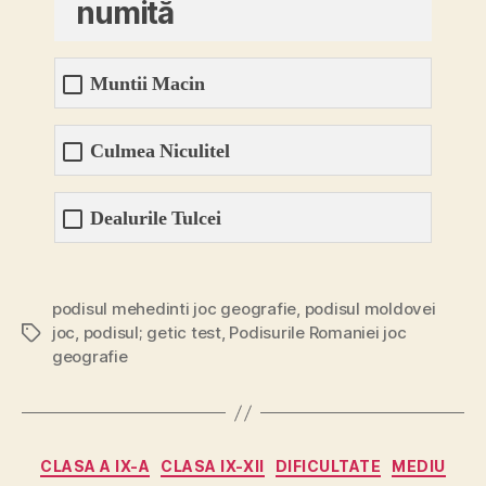
numită
Muntii Macin
Culmea Niculitel
Dealurile Tulcei
podisul mehedinti joc geografie
,
podisul moldovei
joc
,
podisul; getic test
,
Podisurile Romaniei joc
Etichete
geografie
Categorii
CLASA A IX-A
CLASA IX-XII
DIFICULTATE
MEDIU