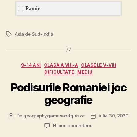
Pamir
Asia de Sud-India
Etichete
Categorii
9-14 ANI
CLASA A VIII-A
CLASELE V-VIII
DIFICULTATE
MEDIU
Podisurile Romaniei joc
geografie
De
geographygamesandquizze
iulie 30, 2020
Autor
Dată
articol
articol
la
Niciun comentariu
Podisurile