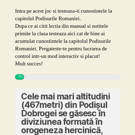
Romaniei
joc
Intra pe acest joc si testeaza-ti cunostintele la
geografie
capitolul Podisurile Romaniei.
Dupa ce ai citit lectia din manual si notitele
primite la clasa testeaza aici cat de bine ai
acumulat cunostintele la capitolul Podisurile
Romaniei. Pregateste-te pentru lucrarea de
control intr-un mod interactiv si placut!
Mult succes!
0%
Cele mai mari altitudini
(467metri) din Podişul
Dobrogei se găsesc în
diviziunea formată în
orogeneza hercinică,