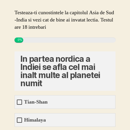
de
Sud-
Testeaza-ti cunostintele la capitolul Asia de Sud
India
-India si vezi cat de bine ai invatat lectia. Testul
are 18 intrebari
0%
In partea nordica a
Indiei se afla cel mai
inalt multe al planetei
numit
Tian-Shan
Himalaya