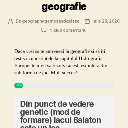
geografie
De
geographygamesandquizze
iulie 28, 2020
Autor
Dată
articol
articol
la
Niciun comentariu
Hidrografia
Europei
joc
Daca vrei sa te antrenezi la geografie si sa iti
geografie
testezi cunostintele la capitolul Hidrografia
Europei te invit sa rezolvi acest test interactiv
sub forma de joc. Mult succes!
0%
Din punct de vedere
genetic (mod de
formare) lacul Balaton
este un lac