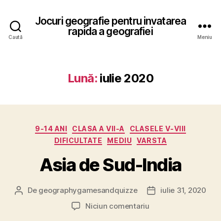
Jocuri geografie pentru invatarea
rapida a geografiei
Caută
Meniu
Lună:
iulie 2020
Categorii
9-14 ANI
CLASA A VII-A
CLASELE V-VIII
DIFICULTATE
MEDIU
VARSTA
Asia de Sud-India
De
geographygamesandquizze
iulie 31, 2020
Autor
Dată
articol
articol
la
Niciun comentariu
Asia