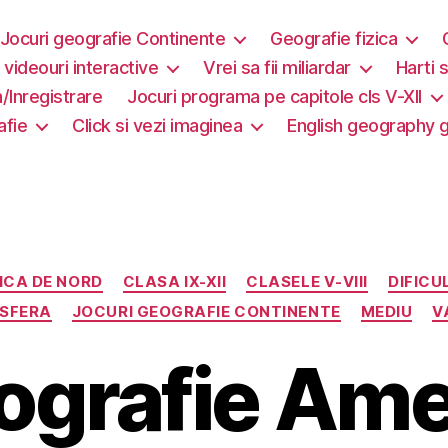
Jocuri geografie Continente
Geografie fizica
i videouri interactive
Vrei sa fii miliardar
Harti s
/Inregistrare
Jocuri programa pe capitole cls V-XII
afie
Click si vezi imaginea
English geography
Categorii
ICA DE NORD
CLASA IX-XII
CLASELE V-VIII
DIFICU
OSFERA
JOCURI GEOGRAFIE CONTINENTE
MEDIU
V
ografie Ame