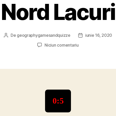
Nord Lacuri
De
geographygamesandquizze
iunie 16, 2020
Autor
Dată
articol
articol
la
Niciun comentariu
Joc
geografie
America
de
Nord
Lacuri
0:6