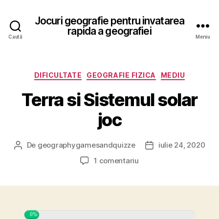
Jocuri geografie pentru invatarea
rapida a geografiei
Caută
Meniu
Categorii
DIFICULTATE
GEOGRAFIE FIZICA
MEDIU
Terra si Sistemul solar
joc
De
geographygamesandquizze
iulie 24, 2020
Autor
Dată
articol
articol
la
1 comentariu
Terra
si
Sistemul
solar
joc
0%