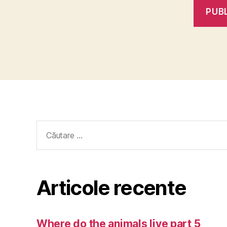
Caută
după:
Articole recente
Where do the animals live part 5