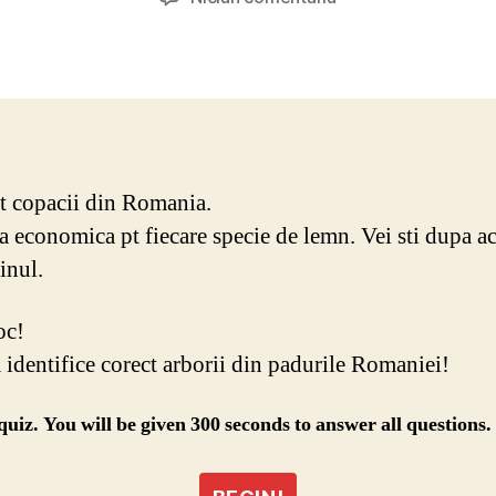
Cat
de
bine
cunosti
copacii
Romaniei
ect copacii din Romania.
ea economica pt fiecare specie de lemn. Vei sti dupa a
inul.
oc!
 identifice corect arborii din padurile Romaniei!
 quiz. You will be given 300 seconds to answer all questions