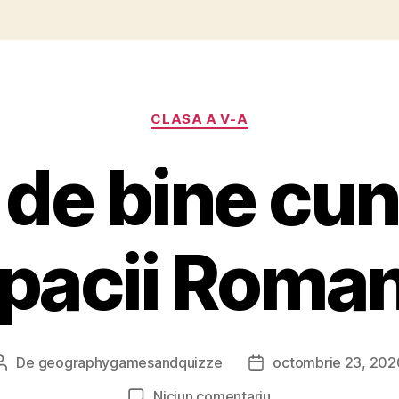
Categorii
CLASA A V-A
 de bine cun
pacii Roman
De
geographygamesandquizze
octombrie 23, 202
Autor
Dată
articol
articol
la
Niciun comentariu