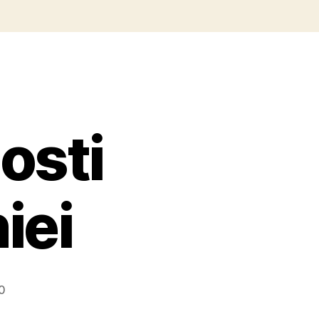
osti
iei
0