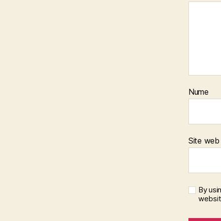
Nume
Site web
By usi
websi