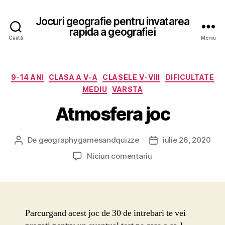
Jocuri geografie pentru invatarea
rapida a geografiei
Caută
Meniu
Categorii
9-14 ANI
CLASA A V-A
CLASELE V-VIII
DIFICULTATE
MEDIU
VARSTA
Atmosfera joc
De
geographygamesandquizze
iulie 26, 2020
Autor
Dată
articol
articol
la
Niciun comentariu
Atmosfera
joc
Parcurgand acest joc de 30 de intrebari te vei