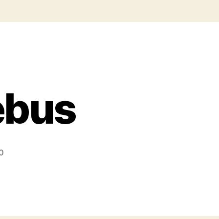
rebus
0