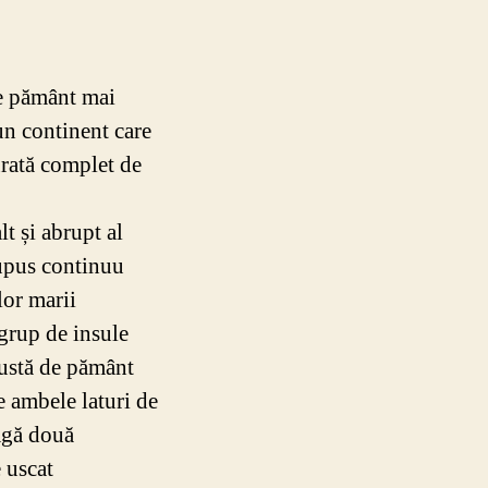
e pământ mai
un continent care
urată complet de
lt și abrupt al
upus continuu
lor marii
grup de insule
gustă de pământ
e ambele laturi de
agă două
 uscat