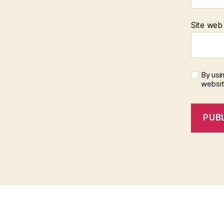
Site web
By usi
websi