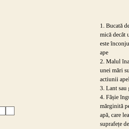
1. Bucată d
mică decât 
este înconj
ape
2. Malul îna
unei mări s
actiunii ape
3. Lant sau 
4. Fâșie în
mărginită p
apă, care le
suprafețe de