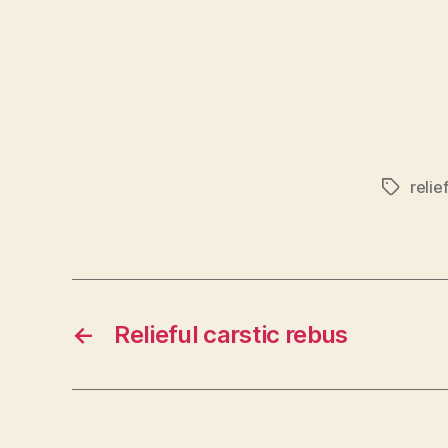
relie
Etichete
←
Relieful carstic rebus