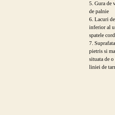
5. Gura de 
de palnie
6. Lacuri de
inferior al u
spatele cor
7. Suprafata
pietris si m
situata de o 
liniei de ta