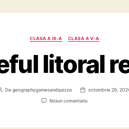
Categorii
CLASA A IX-A
CLASA A V-A
eful litoral 
De
geographygamesandquizze
octombrie 29, 202
Autor
Dată
articol
articol
la
Niciun comentariu
Relieful
litoral
rebus