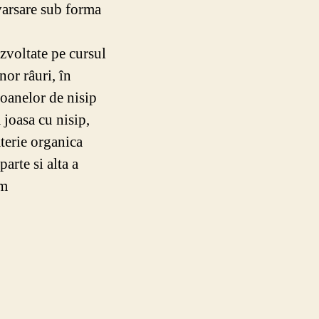
varsare sub forma
zvoltate pe cursul
nor râuri, în
doanelor de nisip
 joasa cu nisip,
aterie organica
parte si alta a
rm