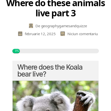
Where do these animals
live part 3
De
geographygamesandquizze
Autor
articol
la
februarie 12, 2025
Niciun comentariu
Dată
Where
articol
do
these
0%
animals
live
Where does the Koala
part
3
bear live?