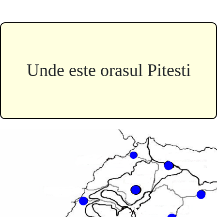
Roman
joc
geograf
Unde este orasul Pitesti
©
2023