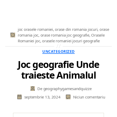
joc orasele romaniei
,
orase din romania jocuri
,
orase
romania joc
,
orase romania joc geografie
,
Orasele
Etichete
Romaniei joc
,
orasele romaniei jocuri geografie
Categorii
UNCATEGORIZED
Joc geografie Unde
traieste Animalul
De
geographygamesandquizze
Autor
articol
la
septembrie 13, 2024
Niciun comentariu
Dată
Joc
articol
geogra
Unde