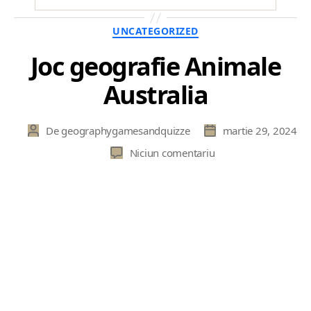
Categorii
UNCATEGORIZED
Joc geografie Animale
Australia
De
geographygamesandquizze
martie 29, 2024
Autor
Dată
articol
articol
la
Niciun comentariu
Joc
geografie
Animale
Australia