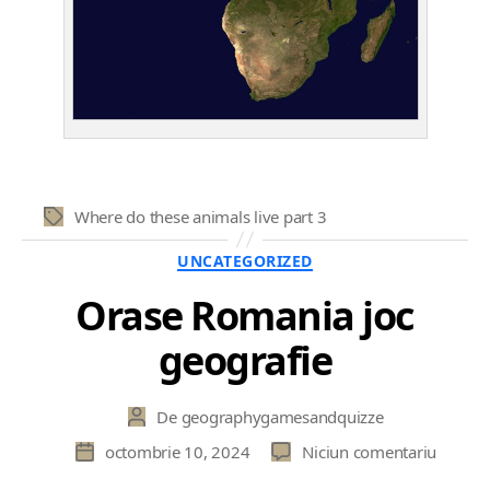
Where do these animals live part 3
Etichete
Categorii
UNCATEGORIZED
Orase Romania joc
geografie
De
geographygamesandquizze
Autor
articol
la
octombrie 10, 2024
Niciun comentariu
Dată
Orase
articol