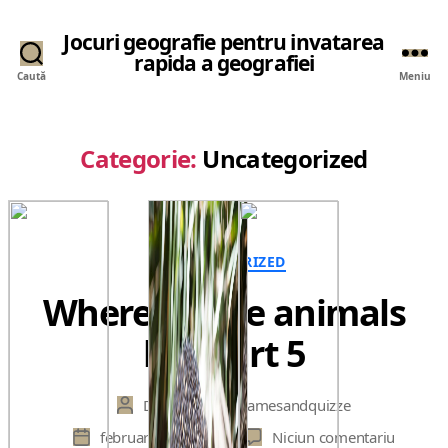
Jocuri geografie pentru invatarea
rapida a geografiei
Caută
Meniu
Categorie:
Uncategorized
Categorii
UNCATEGORIZED
Where do the animals
live part 5
De
geographygamesandquizze
Autor
articol
la
februarie 17, 2025
Niciun comentariu
Dată