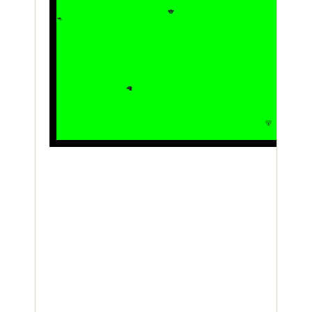
🐨
🦘
🦙
🐻