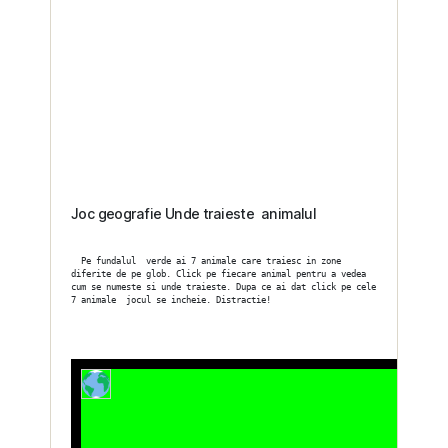
traiest
Animal
Joc geografie Unde traieste  animalul
  Pe fundalul  verde ai 7 animale care traiesc in zone 
diferite de pe glob. Click pe fiecare animal pentru a vedea 
cum se numeste si unde traieste. Dupa ce ai dat click pe cele 
7 animale  jocul se incheie. Distractie!
