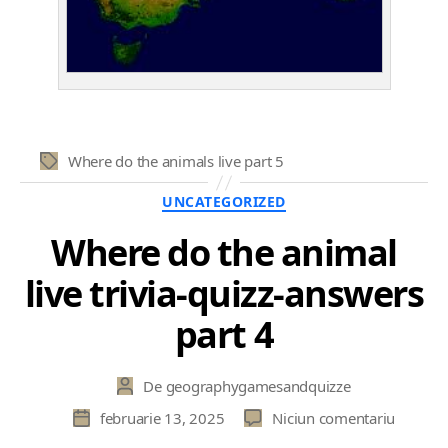
Where do the animals live part 5
Etichete
Categorii
UNCATEGORIZED
Where do the animal
live trivia-quizz-answers
part 4
De
geographygamesandquizze
Autor
articol
la
februarie 13, 2025
Niciun comentariu
Dată
Where
articol