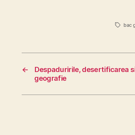
bac 
Etichete
←
Despaduririle, desertificarea s
geografie