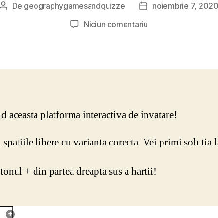
De
geographygamesandquizze
noiembrie 7, 202
Autor
Dată
articol
articol
la
Niciun comentariu
Bac
Geografie
Europa
test
d aceasta platforma interactiva de invatare!
 spatiile libere cu varianta corecta. Vei primi solutia l
onul + din partea dreapta sus a hartii!