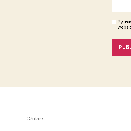
By usi
websi
Caută
după: