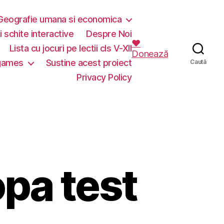
Geografie umana si economica
i schite interactive
Despre Noi
❤️
Lista cu jocuri pe lectii cls V-XII
Donează
 games
Sustine acest proiect
Caută
Privacy Policy
pa test