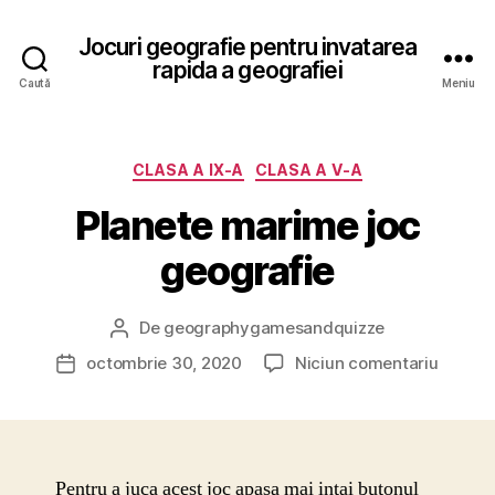
Jocuri geografie pentru invatarea
rapida a geografiei
Caută
Meniu
Categorii
CLASA A IX-A
CLASA A V-A
Planete marime joc
geografie
De
geographygamesandquizze
Autor
articol
la
octombrie 30, 2020
Niciun comentariu
Dată
Planet
articol
marim
joc
geogra
Pentru a juca acest joc apasa mai intai butonul