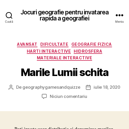
Jocuri geografie pentru invatarea
rapida a geografiei
Caută
Meniu
Categorii
AVANSAT
DIFICULTATE
GEOGRAFIE FIZICA
HARTI INTERACTIVE
HIDROSFERA
MATERIALE INTERACTIVE
Marile Lumii schita
De
geographygamesandquizze
iulie 18, 2020
Autor
Dată
articol
articol
la
Niciun comentariu
Marile
Lumii
schita