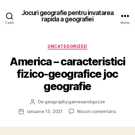
Jocuri geografie pentru invatarea
rapida a geografiei
Caută
Meniu
Categorii
UNCATEGORIZED
America – caracteristici
fizico-geografice joc
geografie
De
geographygamesandquizze
Autor
articol
la
ianuarie 15, 2021
Niciun comentariu
Dată
America
articol
–
caracteri