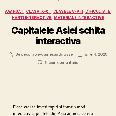
Categorii
AVANSAT
CLASA IX-XII
CLASELE V-VIII
DIFICULTATE
HARTI INTERACTIVE
MATERIALE INTERACTIVE
Capitalele Asiei schita
interactiva
De
geographygamesandquizze
iulie 4, 2020
Autor
Dată
articol
articol
la
Niciun comentariu
Capitalele
Asiei
schita
interactiva
Daca vrei sa inveti rapid si intr-un mod
interactiv capitalele din Asia atunci aceasta