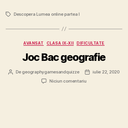
Descopera Lumea online partea I
Etichete
Categorii
AVANSAT
CLASA IX-XII
DIFICULTATE
Joc Bac geografie
De
geographygamesandquizze
iulie 22, 2020
Autor
Dată
articol
articol
la
Niciun comentariu
Joc
Bac
geografie