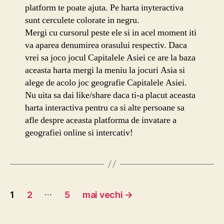
platform te poate ajuta. Pe harta inyteractiva
sunt cerculete colorate in negru.
Mergi cu cursorul peste ele si in acel moment iti
va aparea denumirea orasului respectiv. Daca
vrei sa joco jocul Capitalele Asiei ce are la baza
aceasta harta mergi la meniu la jocuri Asia si
alege de acolo joc geografie Capitalele Asiei.
Nu uita sa dai like/share daca ti-a placut aceasta
harta interactiva pentru ca si alte persoane sa
afle despre aceasta platforma de invatare a
geografiei online si intercativ!
Navigare
…
1
2
5
mai vechi
→
în