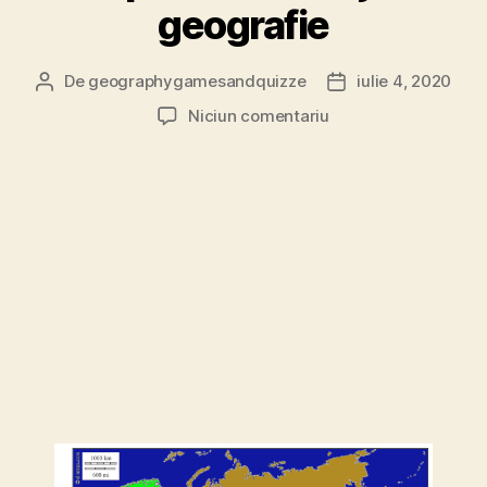
geografie
De
geographygamesandquizze
iulie 4, 2020
Autor
Dată
articol
articol
la
Niciun comentariu
Capitalele
Asiei
joc
geografie