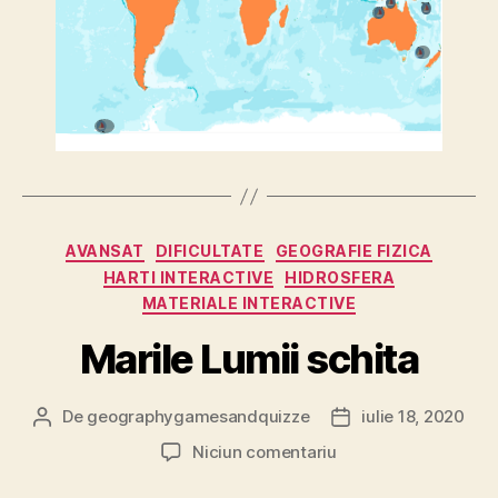
Categorii
AVANSAT
DIFICULTATE
GEOGRAFIE FIZICA
HARTI INTERACTIVE
HIDROSFERA
MATERIALE INTERACTIVE
Marile Lumii schita
De
geographygamesandquizze
iulie 18, 2020
Autor
Dată
articol
articol
la
Niciun comentariu
Marile