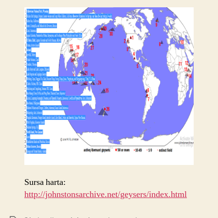
Sursa harta:
http://johnstonsarchive.net/geysers/index.html