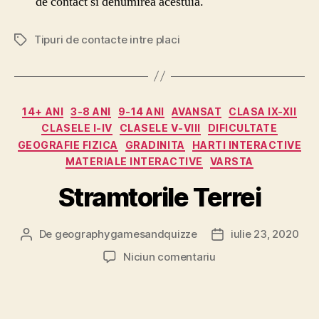
de contact si denumirea acestuia.
Tipuri de contacte intre placi
Etichete
Categorii
14+ ANI
3-8 ANI
9-14 ANI
AVANSAT
CLASA IX-XII
CLASELE I-IV
CLASELE V-VIII
DIFICULTATE
GEOGRAFIE FIZICA
GRADINITA
HARTI INTERACTIVE
MATERIALE INTERACTIVE
VARSTA
Stramtorile Terrei
De
geographygamesandquizze
iulie 23, 2020
Autor
Dată
articol
articol
la
Niciun comentariu
Stramtorile
Terrei