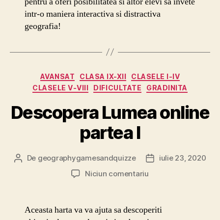
pentru a oferi posibilitatea si altor elevi sa invete
intr-o maniera interactiva si distractiva
geografia!
Categorii
AVANSAT
CLASA IX-XII
CLASELE I-IV
CLASELE V-VIII
DIFICULTATE
GRADINITA
Descopera Lumea online
partea I
De
geographygamesandquizze
iulie 23, 2020
Autor
Dată
articol
articol
la
Niciun comentariu
Descopera
Lumea
online
Aceasta harta va va ajuta sa descoperiti
partea