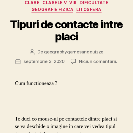
CLASE
CLASELE V-VIII
DIFICULTATE
GEOGRAFIE FIZICA
LITOSFERA
Tipuri de contacte intre
placi
De
geographygamesandquizze
Autor
articol
la
septembrie 3, 2020
Niciun comentariu
Dată
Tipuri
articol
de
contac
Cum functioneaza ?
intre
placi
Te duci co mouse-ul pe contactele dintre placi si
se va deschide o imagine in care vei vedea tipul