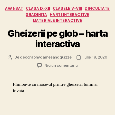
Categorii
AVANSAT
CLASA IX-XII
CLASELE V-VIII
DIFICULTATE
GRADINITA
HARTI INTERACTIVE
MATERIALE INTERACTIVE
Gheizerii pe glob – harta
interactiva
De
geographygamesandquizze
iulie 19, 2020
Autor
Dată
articol
articol
la
Niciun comentariu
Gheizerii
pe
glob
Plimba-te cu mose-ul printre gheizerii lumii si
–
invata!
harta
interactiva