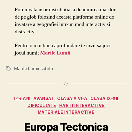
Lumii
schita
Poti invata usor distributia si denumirea marilor
de pe glob folosind aceasta platforma online de
invatare a geografiei intr-un mod interactiv si
distractiv.
Pentru o mai buna aprofundare te invit sa joci
jocul numit
Marile Lumii
Marile Lumii schita
Etichete
Categorii
14+ ANI
AVANSAT
CLASA A VI-A
CLASA IX-XII
DIFICULTATE
HARTI INTERACTIVE
MATERIALE INTERACTIVE
Europa Tectonica