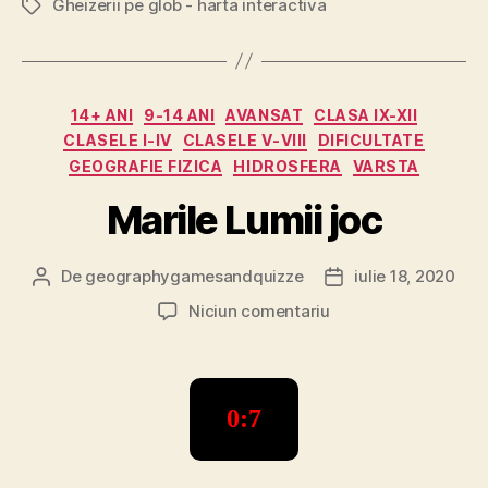
Gheizerii pe glob - harta interactiva
Etichete
Categorii
14+ ANI
9-14 ANI
AVANSAT
CLASA IX-XII
CLASELE I-IV
CLASELE V-VIII
DIFICULTATE
GEOGRAFIE FIZICA
HIDROSFERA
VARSTA
Marile Lumii joc
De
geographygamesandquizze
iulie 18, 2020
Autor
Dată
articol
articol
la
Niciun comentariu
Marile
Lumii
joc
0:8