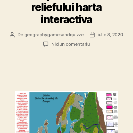
reliefului harta
interactiva
De
geographygamesandquizze
iulie 8, 2020
Autor
Dată
articol
articol
la
Niciun comentariu
Europa
Tectonica
reliefului
harta
interactiva